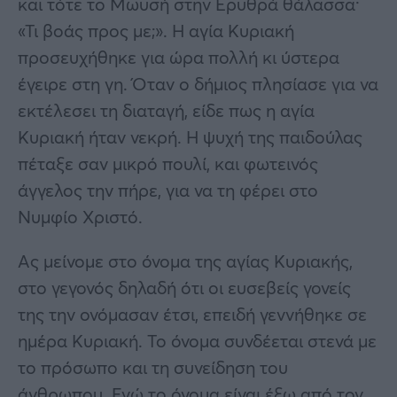
και τότε το Μωυσή στην Ερυθρά θάλασσα·
«Τι βοάς προς με;». Η αγία Κυριακή
προσευχήθηκε για ώρα πολλή κι ύστερα
έγειρε στη γη. Όταν ο δήμιος πλησίασε για να
εκτέλεσει τη διαταγή, είδε πως η αγία
Κυριακή ήταν νεκρή. Η ψυχή της παιδούλας
πέταξε σαν μικρό πουλί, και φωτεινός
άγγελος την πήρε, για να τη φέρει στο
Νυμφίο Χριστό.
Ας μείνομε στο όνομα της αγίας Κυριακής,
στο γεγονός δηλαδή ότι οι ευσεβείς γονείς
της την ονόμασαν έτσι, επειδή γεννήθηκε σε
ημέρα Κυριακή. Το όνομα συνδέεται στενά με
το πρόσωπο και τη συνείδηση του
άνθρωπου. Ενώ το όνομα είναι έξω από τον