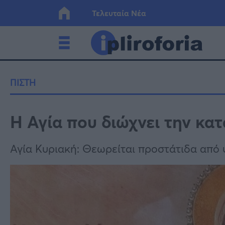
Τελευταία Νέα
Ελλάδα
Οικονο
ΠΙΣΤΗ
Κόσμος
Lifesty
Η Αγία που διώχνει την κα
Υγεία
Γυναίκ
Αγία Κυριακή: Θεωρείται προστάτιδα από 