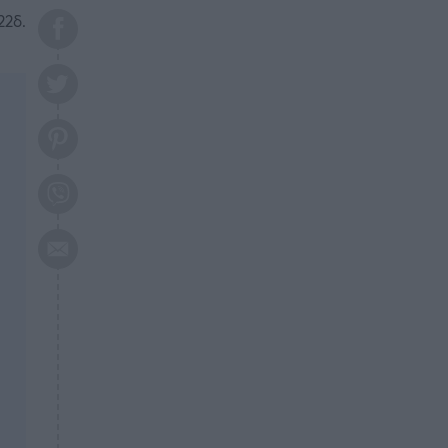
το 2026: Πότε θα έρθει η
22δ.
μεγάλη αλλαγή
ΕΠΙΚΑΙΡΟΤΗΤΑ
20:45
Τραγωδία στη Λάρισα: Νεκρός
50χρονος με αδιανόητο τρόπο
ΥΓΕΙΑ
20:20
Ελάχιστοι τη γνωρίζουν: Η
βιταμίνη που καταπολεμά
κατάθλιψη, κούραση, κόπωση
ΕΠΙΚΑΙΡΟΤΗΤΑ
19:50
ΕΚΤΑΚΤΟ: Σεισμός τώρα στην
Αττική
ΕΠΙΚΑΙΡΟΤΗΤΑ
19:20
«Συναγερμός» τώρα στη
Γλυφάδα
ΕΠΙΚΑΙΡΟΤΗΤΑ
18:45
Θλίψη: Πέθανε πολύτεκνη