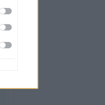
Θλίψη: Έφυγε από τη ζωή
γνωστός Έλληνας ηθοποιός
ί
εια