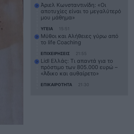
Άριελ Κωνσταντινίδη: «Οι
αποτυχίες είναι το μεγαλύτερό
μου μάθημα»
ΥΓΕΙΑ
15:51
Μύθοι και Αλήθειες γύρω από
το life Coaching
ΕΠΙΧΕΙΡΗΣΕΙΣ
21:55
Lidl Ελλάς: Τι απαντά για το
πρόστιμο των 805.000 ευρώ –
«Άδικο και αυθαίρετο»
ΕΠΙΚΑΙΡΟΤΗΤΑ
21:30
Στο εκπαιδευτικό του ταξίδι
σκοτώθηκε ο 20χρονος
ναυτικός του Blue Star Chios –
Πώς έγινε το τραγικό
δυστύχημα
ΖΩΔΙΑ
21:10
Αυτά τα 3 ζώδια θα πετύχουν