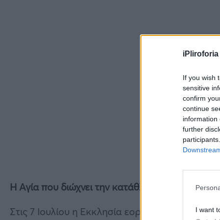
iPliroforia
If you wish 
sensitive in
confirm you
continue se
information 
further disc
participants
Downstream 
Η Αγία που διώχνει την κατάθλιψη: Αγία Κυριακ
Persona
Στις 7 Ιουλίου η Εκκλησία εορτάζει και τιμά τ
I want t