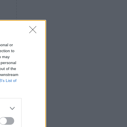
«ενόχληση» με τους πολίτες
για τα Τέμπη- «Αυτή η χώρα
είχε και άλλα δυστυχήματα»
ΠΙΣΤΗ
16:09
Μήτηρ του Ιησού: Προσευχή
στην Παναγία για τις δύσκολες
στιγμές
sonal or
ection to
ΥΓΕΙΑ
15:42
ou may
Συναγερμός στις ευρωπαϊκές
 personal
αγορές: Ανακαλούνται
out of the
πεπόνια και σταφύλια με
 downstream
φυτοφάρμακα
B’s List of
GOSSIP
15:12
Νεφέλη Μεγκ: Το βίντεο για τη
Σίσσυ Χρηστίδου έφερε
αντιδράσεις – «Είμαστε ok με
τα ενέσιμα;»
Η
ΕΛΛΑΔΑ
14:46