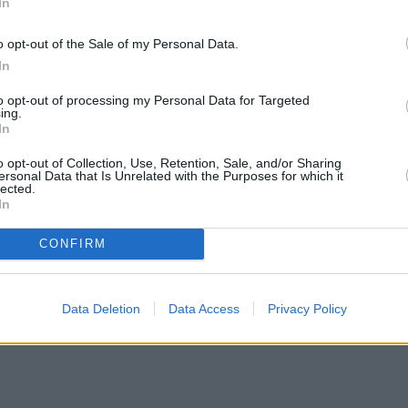
In
λευταίων αρχαίων διωγμών της Εκκλησίας.
ασίλεψε από το 284 ως το 305. Οι αρχαίοι διωγμο
o opt-out of the Sale of my Personal Data.
κκλησίας, αλλά και κάθε διωγμός, γιατί είναι αλήθ
In
to opt-out of processing my Personal Data for Targeted
ing.
In
o opt-out of Collection, Use, Retention, Sale, and/or Sharing
ersonal Data that Is Unrelated with the Purposes for which it
lected.
In
CONFIRM
Data Deletion
Data Access
Privacy Policy