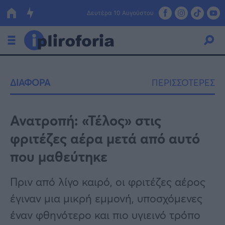
Δευτέρα 10 Αυγούστου
Ελλάδα
ΔΙΑΦΟΡΑ
ΠΕΡΙΣΣΟΤΕΡΕΣ
Οικονομία
Πολιτική
Ανατροπή: «Τέλος» στις
φριτέζες αέρα μετά από αυτό
Τράπεζες
που μαθεύτηκε
Επιδοτήσεις
Κόσμος
Πριν από λίγο καιρό, οι φριτέζες αέρος
Lifestyle
ΕΣΠΑ
έγιναν μια μικρή εμμονή, υποσχόμενες
Αθλητικά
έναν φθηνότερο και πιο υγιεινό τρόπο