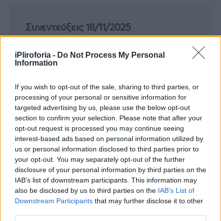
Συνεντεύξεις 18/11/2025
Δήμητρα Δερζέκου: «Λέω τη δική μου
αλήθεια»
iPliroforia -
Do Not Process My Personal
Information
If you wish to opt-out of the sale, sharing to third parties, or
processing of your personal or sensitive information for
Συνεντεύξεις 18/11/2025
targeted advertising by us, please use the below opt-out
Τζεφ Μοντάνα: «Κανένας δεν μπορεί
section to confirm your selection. Please note that after your
opt-out request is processed you may continue seeing
να σου πει ποιος είσαι»
interest-based ads based on personal information utilized by
us or personal information disclosed to third parties prior to
your opt-out. You may separately opt-out of the further
disclosure of your personal information by third parties on the
IAB’s list of downstream participants. This information may
also be disclosed by us to third parties on the
IAB’s List of
Downstream Participants
that may further disclose it to other
third parties.