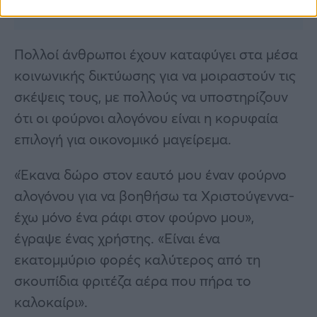
Πολλοί άνθρωποι έχουν καταφύγει στα μέσα
κοινωνικής δικτύωσης για να μοιραστούν τις
σκέψεις τους, με πολλούς να υποστηρίζουν
ότι οι φούρνοι αλογόνου είναι η κορυφαία
επιλογή για οικονομικό μαγείρεμα.
«Έκανα δώρο στον εαυτό μου έναν φούρνο
αλογόνου για να βοηθήσω τα Χριστούγεννα-
έχω μόνο ένα ράφι στον φούρνο μου»,
έγραψε ένας χρήστης. «Είναι ένα
εκατομμύριο φορές καλύτερος από τη
σκουπίδια φριτέζα αέρα που πήρα το
καλοκαίρι».