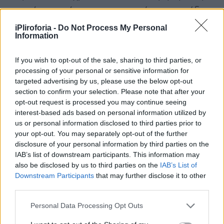
αγωνία που είχε για να εφαρμόσει το σχέδιο
που του έλεγαν. Τί παράξενο όμως!
iPliroforia -
Do Not Process My Personal
Information
Διαπίστωσε ότι όσα δεν μπορούσε να κάνει
τότε, είχαν γίνει τώρα από μόνα τους!
If you wish to opt-out of the sale, sharing to third parties, or
processing of your personal or sensitive information for
Πώς; Από το Άγιο Πνεύμα. Τον επισκέφθηκε
targeted advertising by us, please use the below opt-out
section to confirm your selection. Please note that after your
το Άγιον Πνεύμα, του λάλησε στην καρδιά,
opt-out request is processed you may continue seeing
του φώτισε την ύπαρξη, και η κατάστασης
interest-based ads based on personal information utilized by
του αλλοιώθηκε από μόνη της. Όπως, όταν
us or personal information disclosed to third parties prior to
your opt-out. You may separately opt-out of the further
μπαίνει σε αυτόν τον χώρο το φώς, φεύγει το
disclosure of your personal information by third parties on the
σκοτάδι, και τότε βλέπω το χαμόγελό σας, τα
IAB’s list of downstream participants. This information may
also be disclosed by us to third parties on the
IAB’s List of
καθάρια μάτια σας και διορώ τις αγνές και
Downstream Participants
that may further disclose it to other
καθαρές καρδιές σας, έτσι ακριβώς και τα
third parties.
πάντα μέσα μας φωτίζονται και παίρνουν
Personal Data Processing Opt Outs
θέση ενώπιον του Θεού.