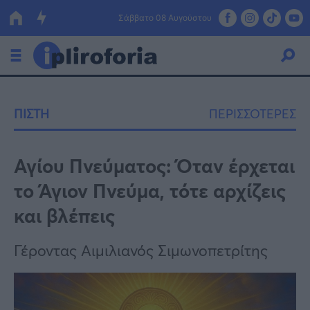
Σάββατο 08 Αυγούστου
Ελλάδα
ΠΙΣΤΗ
ΠΕΡΙΣΣΟΤΕΡΕΣ
Οικονομία
Πολιτική
Αγίου Πνεύματος: Όταν έρχεται
το Άγιον Πνεύμα, τότε αρχίζεις
Τράπεζες
και βλέπεις
Επιδοτήσεις
Κόσμος
Γέροντας Αιμιλιανός Σιμωνοπετρίτης
Lifestyle
ΕΣΠΑ
Αθλητικά