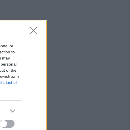
«ενόχληση» με τους πολίτες
για τα Τέμπη- «Αυτή η χώρα
είχε και άλλα δυστυχήματα»
ΠΙΣΤΗ
16:09
Μήτηρ του Ιησού: Προσευχή
στην Παναγία για τις δύσκολες
στιγμές
sonal or
ection to
ΥΓΕΙΑ
15:42
ou may
Συναγερμός στις ευρωπαϊκές
 personal
αγορές: Ανακαλούνται
out of the
πεπόνια και σταφύλια με
 downstream
φυτοφάρμακα
B’s List of
GOSSIP
15:12
Νεφέλη Μεγκ: Το βίντεο για τη
Σίσσυ Χρηστίδου έφερε
αντιδράσεις – «Είμαστε ok με
τα ενέσιμα;»
ΕΛΛΑΔΑ
14:46