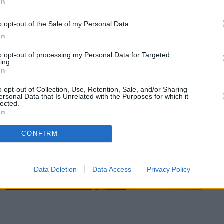
ι πολλές επιτυχημένες επαναλήψεις δείχνουν πόσ
In
ό κοινό.
o opt-out of the Sale of my Personal Data.
In
to opt-out of processing my Personal Data for Targeted
ing.
In
o opt-out of Collection, Use, Retention, Sale, and/or Sharing
ersonal Data that Is Unrelated with the Purposes for which it
lected.
In
CONFIRM
Data Deletion
Data Access
Privacy Policy