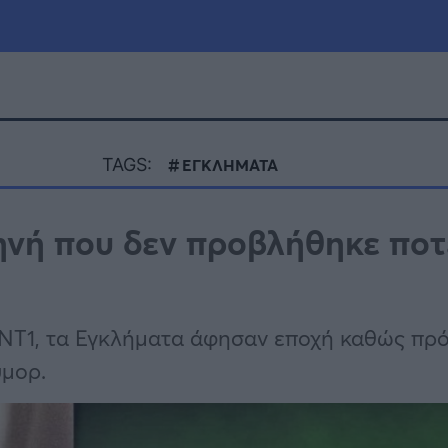
μία
Πολιτική
Τράπεζες
TAGS:
ΕΓΚΛΗΜΑΤΑ
Επιδοτήσεις
le
Αθλητικά
ηνή που δεν προβλήθηκε ποτ
ΕΣΠΑ
α
Καιρός
 ΑΝΤ1, τα Εγκλήματα άφησαν εποχή καθώς πρό
ύμορ.