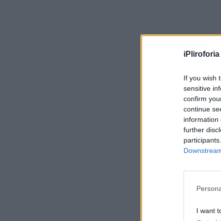
iPliroforia
If you wish 
sensitive in
confirm you
continue se
information 
further disc
participants
Downstream 
Persona
I want t