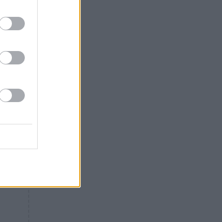
ο
Θλίψη: Έφυγε από τη ζωή
γνωστός Έλληνας ηθοποιός