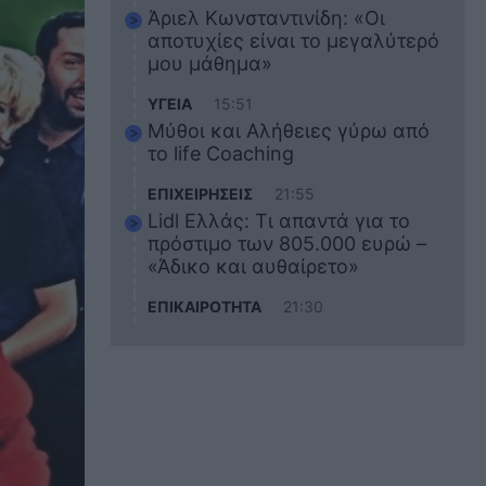
Άριελ Κωνσταντινίδη: «Οι
αποτυχίες είναι το μεγαλύτερό
μου μάθημα»
ΥΓΕΙΑ
15:51
Μύθοι και Αλήθειες γύρω από
το life Coaching
ΕΠΙΧΕΙΡΗΣΕΙΣ
21:55
Lidl Ελλάς: Τι απαντά για το
πρόστιμο των 805.000 ευρώ –
«Άδικο και αυθαίρετο»
ΕΠΙΚΑΙΡΟΤΗΤΑ
21:30
Στο εκπαιδευτικό του ταξίδι
σκοτώθηκε ο 20χρονος
ναυτικός του Blue Star Chios –
Πώς έγινε το τραγικό
δυστύχημα
ΖΩΔΙΑ
21:10
Αυτά τα 3 ζώδια θα πετύχουν