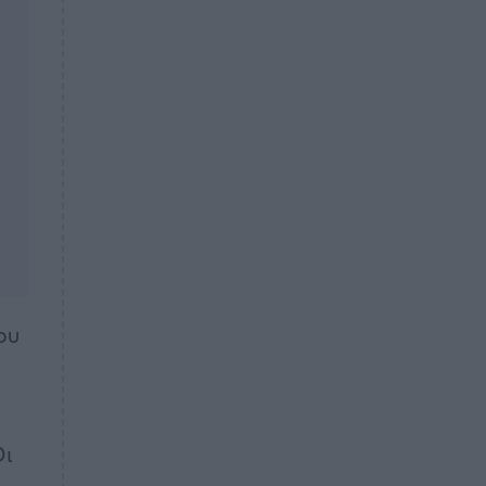
ου
Οι