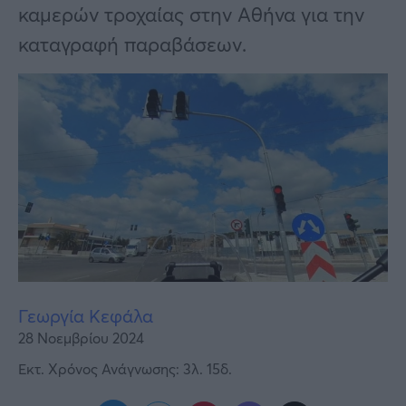
Υγεία
καμερών τροχαίας στην Αθήνα για την
καταγραφή παραβάσεων.
Γυναίκα
Καιρός
Γεωργία Κεφάλα
28 Νοεμβρίου 2024
Εκτ. Χρόνος Ανάγνωσης: 3λ. 15δ.