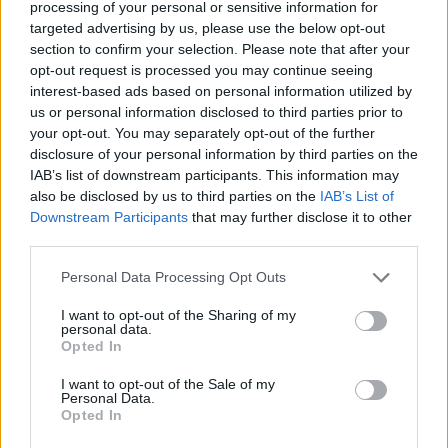
processing of your personal or sensitive information for
Σύμφωνα με τον υπουργό, η όλη διαδικασία
targeted advertising by us, please use the below opt-out
section to confirm your selection. Please note that after your
θα γίνεται χωρίς ανθρώπινη παρέμβαση, με
opt-out request is processed you may continue seeing
τα δεδομένα να καταγράφονται και να
interest-based ads based on personal information utilized by
us or personal information disclosed to third parties prior to
διαβιβάζονται αυτόματα σε κεντρικό
your opt-out. You may separately opt-out of the further
σύστημα διαχείρισης παραβάσεων. Η
disclosure of your personal information by third parties on the
πρόσβαση στο υλικό θα είναι αποκλειστικά
IAB’s list of downstream participants. This information may
also be disclosed by us to third parties on the
IAB’s List of
στην Ελληνική Αστυνομία, η οποία θα είναι
Downstream Participants
that may further disclose it to other
υπεύθυνη για την επιβολή των ποινών,
third parties.
σύμφωνα με τον Κώδικα Οδικής
Personal Data Processing Opt Outs
Κυκλοφορίας.
I want to opt-out of the Sharing of my
personal data.
Opted In
Συνεντεύξεις 18/11/2025
I want to opt-out of the Sale of my
Personal Data.
Δήμητρα Δερζέκου: «Λέω τη δική μου
Opted In
αλήθεια»