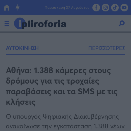
Παρασκευή 07 Αυγούστου
Ελλάδα
ΑΥΤΟΚΙΝΗΣΗ
ΠΕΡΙΣΣΟΤΕΡΕΣ
Οικονομία
Πολιτική
Αθήνα: 1.388 κάμερες στους
δρόμους για τις τροχαίες
Τράπεζες
παραβάσεις και τα SMS με τις
Επιδοτήσεις
Κόσμος
κλήσεις
Lifestyle
ΕΣΠΑ
Ο υπουργός Ψηφιακής Διακυβέρνησης
Αθλητικά
ανακοίνωσε την εγκατάσταση 1.388 νέων