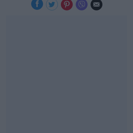
Viral
Κουζίνα
Ζώδια
Pet
Πίστη