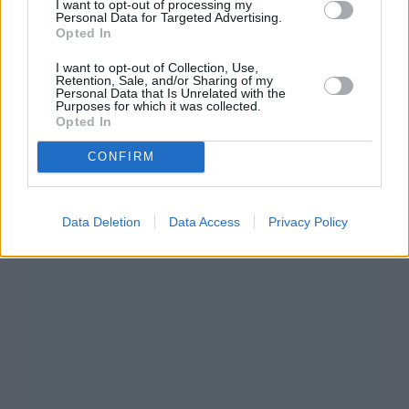
I want to opt-out of processing my
Personal Data for Targeted Advertising.
Opted In
I want to opt-out of Collection, Use,
Συνεντεύξεις 18/11/2025
Retention, Sale, and/or Sharing of my
Personal Data that Is Unrelated with the
Τζεφ Μοντάνα: «Κανένας δεν μπορεί
Purposes for which it was collected.
Opted In
να σου πει ποιος είσαι»
CONFIRM
Data Deletion
Data Access
Privacy Policy