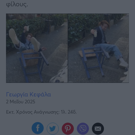
Υγεία
φίλους.
Γυναίκα
Καιρός
Γεωργία Κεφάλα
2 Μαΐου 2025
Εκτ. Χρόνος Ανάγνωσης: 1λ. 24δ.