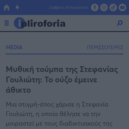
Σάββατο 08 Αυγούστου
Ελλάδα
MEDIA
ΠΕΡΙΣΣΟΤΕΡΕΣ
Οικονομία
Πολιτική
Μυθική τούμπα της Στεφανίας
Γουλιώτη: Το ούζο έμεινε
Τράπεζες
άθικτο
Επιδοτήσεις
Κόσμος
Μια στιγμή-έπος χάρισε η Στεφανία
Lifestyle
ΕΣΠΑ
Γουλιώτη, η οποία θέλησε να την
Αθλητικά
μοιραστεί με τους διαδικτυακούς της