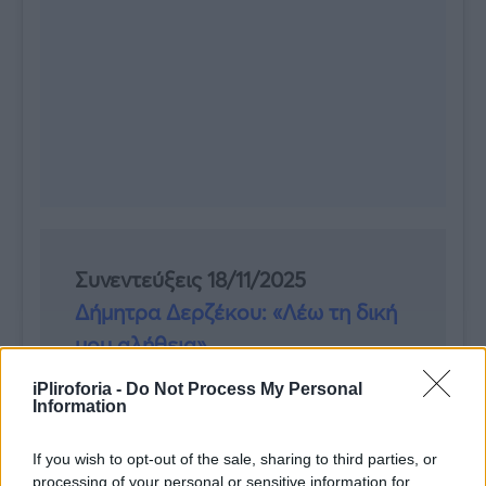
Συνεντεύξεις 18/11/2025
Δήμητρα Δερζέκου: «Λέω τη δική
μου αλήθεια»
iPliroforia -
Do Not Process My Personal
Information
Συνεντεύξεις 18/11/2025
If you wish to opt-out of the sale, sharing to third parties, or
Τζεφ Μοντάνα: «Κανένας δεν
processing of your personal or sensitive information for