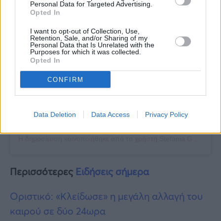
Personal Data for Targeted Advertising.
Opted In
I want to opt-out of Collection, Use,
Retention, Sale, and/or Sharing of my
Personal Data that Is Unrelated with the
Purposes for which it was collected.
Opted In
CONFIRM
Data Deletion
Data Access
Privacy Policy
Η δημοσίευση κοινοποιήθηκε από το χρήστη Stefania Goulioti (@stefaniagoulioti)
Περισσότερες
Ειδήσεις σήμερα
Οριστικό: «Κλείδωσε» η μεγάλη αλλαγή του
καιρού σε δύο 24ωρα