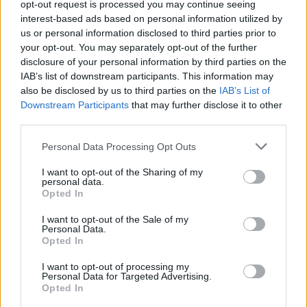
opt-out request is processed you may continue seeing
interest-based ads based on personal information utilized by
5. Αερισμός
us or personal information disclosed to third parties prior to
your opt-out. You may separately opt-out of the further
disclosure of your personal information by third parties on the
Ανοίξτε τα παράθυρα και την πόρτα της
IAB’s list of downstream participants. This information may
κουζίνας
για να εξαερίσετε το χώρο. Ο
also be disclosed by us to third parties on the
IAB’s List of
Downstream Participants
that may further disclose it to other
καθαρός αέρας θα βοηθήσει στην
third parties.
απομάκρυνση της δυσάρεστης οσμής.
Personal Data Processing Opt Outs
Πώς να εξαφανίσετε τη
I want to opt-out of the Sharing of my
personal data.
μυρωδιά της τηγανίλας από την
Opted In
κουζίνα σας
I want to opt-out of the Sale of my
Personal Data.
Opted In
Καθαρίστε καλά το
τηγάνι
και το λάδι μετά το
μαγείρεμα. Σκουπίστε τυχόν πιτσιλιές από το
I want to opt-out of processing my
Personal Data for Targeted Advertising.
ψάρι
στους πάγκους και στα
Opted In