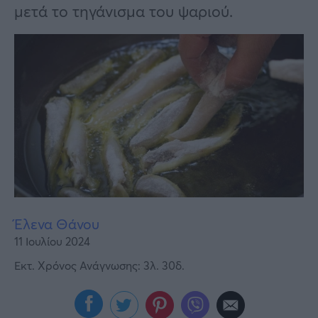
Υγεία
μετά το τηγάνισμα του ψαριού.
Γυναίκα
Καιρός
Έλενα Θάνου
11 Ιουλίου 2024
Εκτ. Χρόνος Ανάγνωσης: 3λ. 30δ.