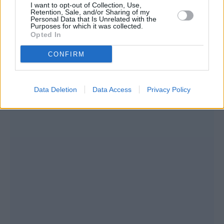
ντουλάπια. Φροντίστε ο απορροφητήρας να
I want to opt-out of Collection, Use,
Retention, Sale, and/or Sharing of my
λειτουργεί σωστά κατά τη διάρκεια του
Personal Data that Is Unrelated with the
Purposes for which it was collected.
τηγανίσματος.
Opted In
CONFIRM
Data Deletion
Data Access
Privacy Policy