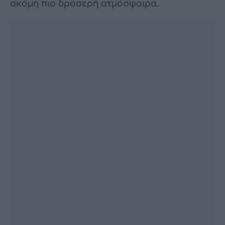
ακόμη πιο δροσερή ατμόσφαιρα.