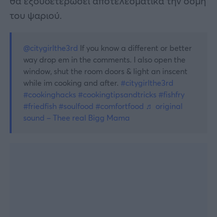
θα εξουδετερώσει αποτελεσματικά την οσμή
του ψαριού.
@citygirlthe3rd
If you know a different or better
way drop em in the comments. I also open the
window, shut the room doors & light an inscent
while im cooking and after.
#citygirlthe3rd
#cookinghacks
#cookingtipsandtricks
#fishfry
#friedfish
#soulfood
#comfortfood
♬ original
sound – Thee real Bigg Mama