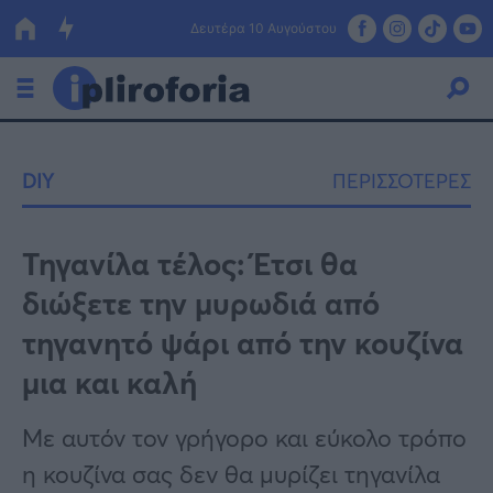
Δευτέρα 10 Αυγούστου
Ελλάδα
DIY
ΠΕΡΙΣΣΟΤΕΡΕΣ
Οικονομία
Πολιτική
Τηγανίλα τέλος: Έτσι θα
διώξετε την μυρωδιά από
Τράπεζες
τηγανητό ψάρι από την κουζίνα
Επιδοτήσεις
Κόσμος
μια και καλή
Lifestyle
ΕΣΠΑ
Με αυτόν τον γρήγορο και εύκολο τρόπο
Αθλητικά
η κουζίνα σας δεν θα μυρίζει τηγανίλα