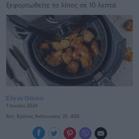
Υγεία
ξεφορτωθείτε το λίπος σε 10 λεπτά
Γυναίκα
Καιρός
Έλενα Θάνου
1 Ιουνίου 2024
Εκτ. Χρόνος Ανάγνωσης: 2λ. 40δ.