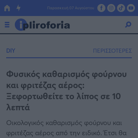
Παρασκευή 07 Αυγούστου
Ελλάδα
DIY
ΠΕΡΙΣΣΟΤΕΡΕΣ
Οικονομία
Πολιτική
Φυσικός καθαρισμός φούρνου
και φριτέζας αέρος:
Τράπεζες
Ξεφορτωθείτε το λίπος σε 10
Επιδοτήσεις
Κόσμος
λεπτά
Lifestyle
ΕΣΠΑ
Οικολογικός καθαρισμός φούρνου και
Αθλητικά
φριτέζας αέρος από την ειδικό. Έτσι θα