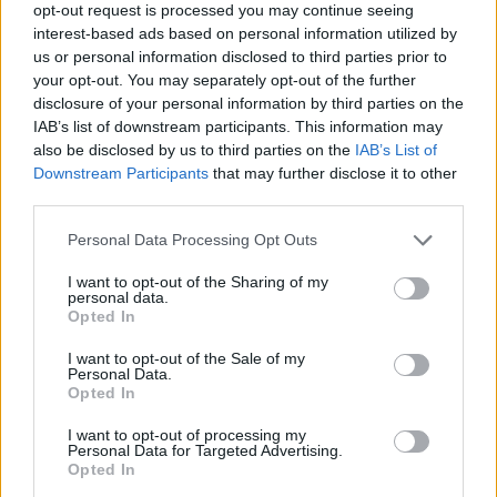
Καθαρισμός φούρνου και
opt-out request is processed you may continue seeing
interest-based ads based on personal information utilized by
φριτέζας αέρος από το λίπος:
us or personal information disclosed to third parties prior to
Συμβουλές
your opt-out. You may separately opt-out of the further
disclosure of your personal information by third parties on the
IAB’s list of downstream participants. This information may
– Μπορείτε να χρησιμοποιήσετε αυτό το
also be disclosed by us to third parties on the
IAB’s List of
καθαριστικό
σε όλο το σπίτι, σε νεροχύτες,
Downstream Participants
that may further disclose it to other
third parties.
μπάνια, σοβατεπί, πόρτες,
λεκέδες
στους
τοίχους και άλλα.
Personal Data Processing Opt Outs
I want to opt-out of the Sharing of my
– Εάν δεν έχετε σαπούνι Καστίλλης, μπορείτε
personal data.
Opted In
να το αντικαταστήσετε με υγρό πιάτων.
I want to opt-out of the Sale of my
Personal Data.
– Για πιο επίμονους
λεκέδες,
αφήστε το
Opted In
καθαριστικό
να δράσει για 10-15 λεπτά πριν
I want to opt-out of processing my
το τρίψετε.
Personal Data for Targeted Advertising.
Opted In