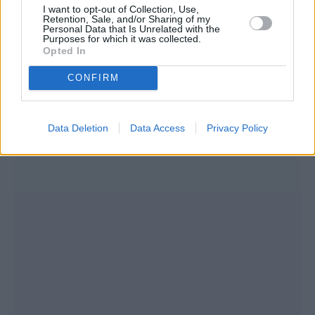
Πλεονεκτήματα
I want to opt-out of Collection, Use,
Retention, Sale, and/or Sharing of my
Personal Data that Is Unrelated with the
Purposes for which it was collected.
– Φυσικό και ασφαλές για χρήση σε τρόφιμα
Opted In
CONFIRM
Data Deletion
Data Access
Privacy Policy