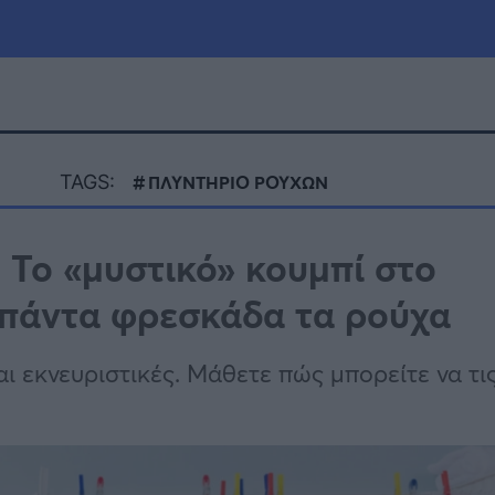
μία
Πολιτική
Τράπεζες
TAGS:
ΠΛΥΝΤΗΡΙΟ ΡΟΥΧΩΝ
Επιδοτήσεις
le
Αθλητικά
: Το «μυστικό» κουμπί στο
ΕΣΠΑ
 πάντα φρεσκάδα τα ρούχα
α
Καιρός
ι εκνευριστικές. Μάθετε πώς μπορείτε να τι