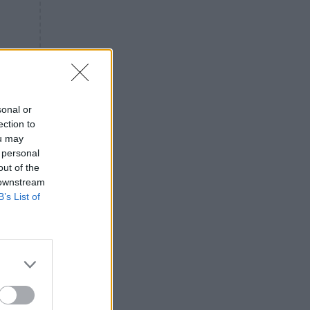
«ενόχληση» με τους πολίτες
για τα Τέμπη- «Αυτή η χώρα
είχε και άλλα δυστυχήματα»
ΠΙΣΤΗ
16:09
Μήτηρ του Ιησού: Προσευχή
στην Παναγία για τις δύσκολες
στιγμές
sonal or
ection to
ΥΓΕΙΑ
15:42
ou may
Συναγερμός στις ευρωπαϊκές
 personal
αγορές: Ανακαλούνται
out of the
πεπόνια και σταφύλια με
 downstream
φυτοφάρμακα
B’s List of
GOSSIP
15:12
Νεφέλη Μεγκ: Το βίντεο για τη
Σίσσυ Χρηστίδου έφερε
αντιδράσεις – «Είμαστε ok με
τα ενέσιμα;»
ΕΛΛΑΔΑ
14:46