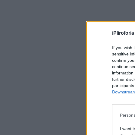
iPliroforia
If you wish 
sensitive in
confirm you
continue se
information 
further disc
participants
Downstream 
Persona
I want t