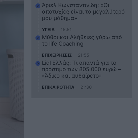
Άριελ Κωνσταντινίδη: «Οι
αποτυχίες είναι το μεγαλύτερό
μου μάθημα»
ΥΓΕΙΑ
15:51
Μύθοι και Αλήθειες γύρω από
το life Coaching
ΕΠΙΧΕΙΡΗΣΕΙΣ
21:55
Lidl Ελλάς: Τι απαντά για το
πρόστιμο των 805.000 ευρώ –
«Άδικο και αυθαίρετο»
ΕΠΙΚΑΙΡΟΤΗΤΑ
21:30
Στο εκπαιδευτικό του ταξίδι
σκοτώθηκε ο 20χρονος
ναυτικός του Blue Star Chios –
Πώς έγινε το τραγικό
δυστύχημα
ΖΩΔΙΑ
21:10
Αυτά τα 3 ζώδια θα πετύχουν