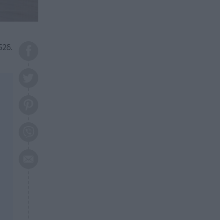
το 2026: Πότε θα έρθει η
μεγάλη αλλαγή
ΕΠΙΚΑΙΡΟΤΗΤΑ
20:45
Τραγωδία στη Λάρισα: Νεκρός
52δ.
50χρονος με αδιανόητο τρόπο
ΥΓΕΙΑ
20:20
Ελάχιστοι τη γνωρίζουν: Η
βιταμίνη που καταπολεμά
κατάθλιψη, κούραση, κόπωση
ΕΠΙΚΑΙΡΟΤΗΤΑ
19:50
ΕΚΤΑΚΤΟ: Σεισμός τώρα στην
Αττική
ΕΠΙΚΑΙΡΟΤΗΤΑ
19:20
«Συναγερμός» τώρα στη
Γλυφάδα
ΕΠΙΚΑΙΡΟΤΗΤΑ
18:45
Θλίψη: Πέθανε πολύτεκνη