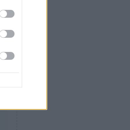
Θλίψη: Έφυγε από τη ζωή
γνωστός Έλληνας ηθοποιός
ς
ύ.