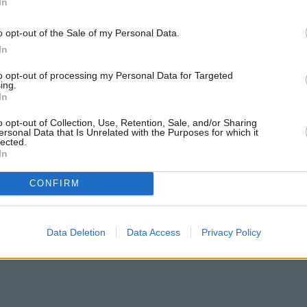
ες ώρες βρεγμένα, τα κατακλύζει μία μυρωδιά
In
είναι οι πολλαπλές πλύσεις. Ή τουλάχιστον έτσι
o opt-out of the Sale of my Personal Data.
In
to opt-out of processing my Personal Data for Targeted
τηκε στη Sun μία λειτουργία του πλυντηρίου που
ing.
In
ς απαλλάξει από τις δυσάρεστες μυρωδιές.
o opt-out of Collection, Use, Retention, Sale, and/or Sharing
ersonal Data that Is Unrelated with the Purposes for which it
lected.
In
 Mindy αποκάλυψε πως δεν γνώριζε μέχρι πρότινο
CONFIRM
ο συρτάρι δίπλα στην υποδοχή του απορρυπαντικο
Data Deletion
Data Access
Privacy Policy