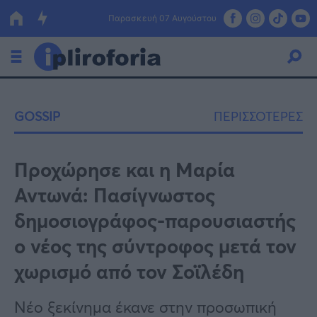
Παρασκευή 07 Αυγούστου
Ελλάδα
GOSSIP
ΠΕΡΙΣΣΟΤΕΡΕΣ
Οικονομία
Πολιτική
Προχώρησε και η Μαρία
Αντωνά: Πασίγνωστος
Τράπεζες
δημοσιογράφος-παρουσιαστής
Επιδοτήσεις
Κόσμος
ο νέος της σύντροφος μετά τον
Lifestyle
ΕΣΠΑ
χωρισμό από τον Σοϊλέδη
Αθλητικά
Νέο ξεκίνημα έκανε στην προσωπική