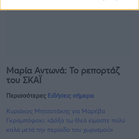
Μαρία Αντωνά: Το ρεπορτάζ
του ΣΚΑΪ
Περισσότερες
Ειδήσεις σήμερα
Κυριάκος Μητσοτάκης για Μαρέβα
Γκραμπόφσκι: «Δόξα τω Θεό είμαστε πολύ
καλά μετά την περίοδο του χωρισμού»