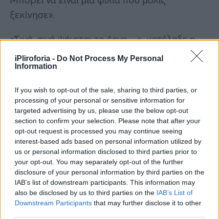
ξεκίνησε».
«Σιγά-σιγά ψήνεται το έργο…», κατέληξε η
Παραδεισανού.
iPliroforia -
Do Not Process My Personal
Information
If you wish to opt-out of the sale, sharing to third parties, or
Συνεντεύξεις 18/11/2025
processing of your personal or sensitive information for
Δήμητρα Δερζέκου: «Λέω τη δική μου
targeted advertising by us, please use the below opt-out
αλήθεια»
section to confirm your selection. Please note that after your
opt-out request is processed you may continue seeing
interest-based ads based on personal information utilized by
us or personal information disclosed to third parties prior to
your opt-out. You may separately opt-out of the further
Συνεντεύξεις 18/11/2025
disclosure of your personal information by third parties on the
Τζεφ Μοντάνα: «Κανένας δεν μπορεί
IAB’s list of downstream participants. This information may
also be disclosed by us to third parties on the
IAB’s List of
να σου πει ποιος είσαι»
Downstream Participants
that may further disclose it to other
third parties.