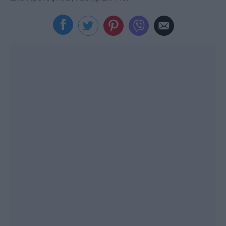
Viral
Κουζίνα
Ζώδια
Pet
Πίστη