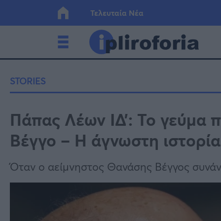
Τελευταία Νέα
Ελλάδα
Οικονο
STORIES
Κόσμος
Lifesty
Πάπας Λέων ΙΔ’: Το γεύμα 
Βέγγο – Η άγνωστη ιστορία
Υγεία
Γυναίκ
Όταν ο αείμνηστος Θανάσης Βέγγος συνάντ