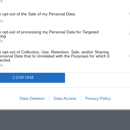
In
διευθύντρια επί σειρά ετών του Δημοτικού
o opt-out of the Sale of my Personal Data.
ύκα, θυμήθηκε μία συνάντηση από τα παλιά και
In
παραγωγών στην Κολομβία, ο νέος Ποντίφικας ήρθ
to opt-out of processing my Personal Data for Targeted
ing.
In
ια ώρα που ρωτούσε για την Ελλάδα και έδινε
o opt-out of Collection, Use, Retention, Sale, and/or Sharing
ersonal Data that Is Unrelated with the Purposes for which it
ατά των ναρκωτικών», όπως αναφέρει μάλιστα σε
lected.
In
CONFIRM
Data Deletion
Data Access
Privacy Policy