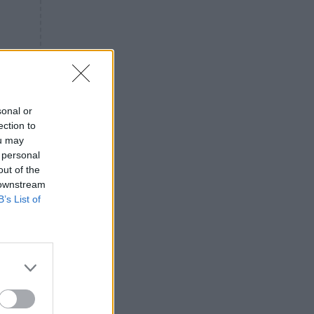
«ενόχληση» με τους πολίτες
για τα Τέμπη- «Αυτή η χώρα
είχε και άλλα δυστυχήματα»
ΠΙΣΤΗ
16:09
Μήτηρ του Ιησού: Προσευχή
στην Παναγία για τις δύσκολες
στιγμές
sonal or
ection to
ΥΓΕΙΑ
15:42
ou may
Συναγερμός στις ευρωπαϊκές
 personal
αγορές: Ανακαλούνται
out of the
πεπόνια και σταφύλια με
 downstream
φυτοφάρμακα
B’s List of
GOSSIP
15:12
Νεφέλη Μεγκ: Το βίντεο για τη
Σίσσυ Χρηστίδου έφερε
αντιδράσεις – «Είμαστε ok με
τα ενέσιμα;»
ΕΛΛΑΔΑ
14:46