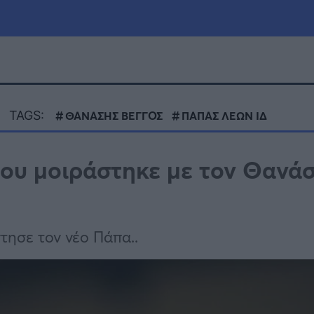
μία
Πολιτική
Τράπεζες
TAGS:
ΘΑΝΑΣΗΣ ΒΕΓΓΟΣ
ΠΑΠΑΣ ΛΕΩΝ ΙΔ
Επιδοτήσεις
le
Αθλητικά
που μοιράστηκε με τον Θανά
ΕΣΠΑ
α
Καιρός
ησε τον νέο Πάπα..