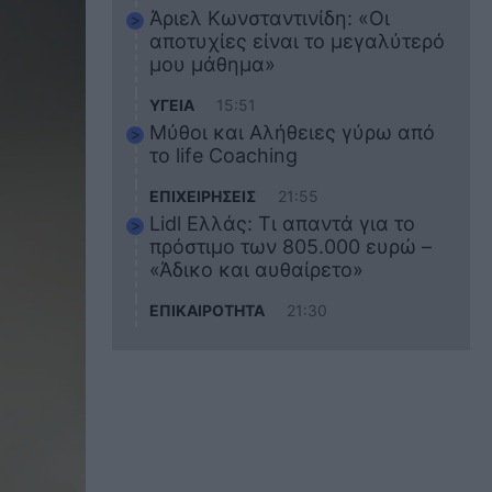
Άριελ Κωνσταντινίδη: «Οι
αποτυχίες είναι το μεγαλύτερό
μου μάθημα»
ΥΓΕΙΑ
15:51
Μύθοι και Αλήθειες γύρω από
το life Coaching
ΕΠΙΧΕΙΡΗΣΕΙΣ
21:55
Lidl Ελλάς: Τι απαντά για το
πρόστιμο των 805.000 ευρώ –
«Άδικο και αυθαίρετο»
ΕΠΙΚΑΙΡΟΤΗΤΑ
21:30
Στο εκπαιδευτικό του ταξίδι
σκοτώθηκε ο 20χρονος
ναυτικός του Blue Star Chios –
Πώς έγινε το τραγικό
δυστύχημα
ΖΩΔΙΑ
21:10
Αυτά τα 3 ζώδια θα πετύχουν