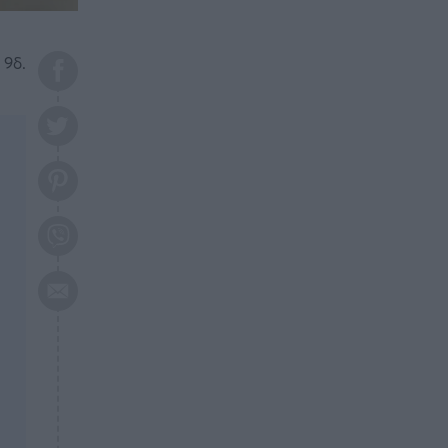
το 2026: Πότε θα έρθει η
μεγάλη αλλαγή
 9δ.
ΕΠΙΚΑΙΡΟΤΗΤΑ
20:45
Τραγωδία στη Λάρισα: Νεκρός
50χρονος με αδιανόητο τρόπο
ΥΓΕΙΑ
20:20
Ελάχιστοι τη γνωρίζουν: Η
βιταμίνη που καταπολεμά
κατάθλιψη, κούραση, κόπωση
ΕΠΙΚΑΙΡΟΤΗΤΑ
19:50
ΕΚΤΑΚΤΟ: Σεισμός τώρα στην
Αττική
ΕΠΙΚΑΙΡΟΤΗΤΑ
19:20
«Συναγερμός» τώρα στη
Γλυφάδα
ΕΠΙΚΑΙΡΟΤΗΤΑ
18:45
Θλίψη: Πέθανε πολύτεκνη