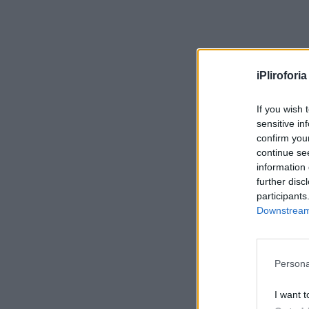
iPliroforia
If you wish 
sensitive in
confirm you
continue se
information 
further disc
participants
Downstream 
Persona
I want t