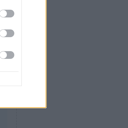
Θλίψη: Έφυγε από τη ζωή
γνωστός Έλληνας ηθοποιός
ε