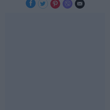
Viral
Κουζίνα
Ζώδια
Pet
Πίστη