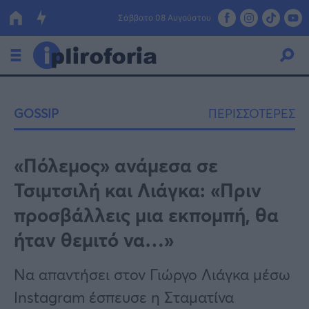
Σάββατο 08 Αυγούστου
Ελλάδα
GOSSIP
ΠΕΡΙΣΣΟΤΕΡΕΣ
Οικονομία
Πολιτική
«Πόλεμος» ανάμεσα σε
Τσιμτσιλή και Λιάγκα: «Πριν
Τράπεζες
προσβάλλεις μια εκπομπή, θα
Επιδοτήσεις
Κόσμος
ήταν θεμιτό να…»
Lifestyle
ΕΣΠΑ
Να απαντήσει στον Γιώργο Λιάγκα μέσω
Αθλητικά
Instagram έσπευσε η Σταματίνα