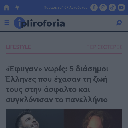
Παρασκευή 07 Αυγούστου
Ελλάδα
LIFESTYLE
ΠΕΡΙΣΣΟΤΕΡΕΣ
Οικονομία
Πολιτική
«Έφυγαν» νωρίς: 5 διάσημοι
Έλληνες που έχασαν τη ζωή
Τράπεζες
τους στην άσφαλτο και
Επιδοτήσεις
Κόσμος
συγκλόνισαν το πανελλήνιο
Lifestyle
ΕΣΠΑ
Αθλητικά