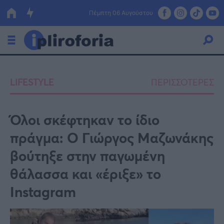
Πέμπτη 06 Αυγούστου
Ελλάδα
LIFESTYLE
ΠΕΡΙΣΣΟΤΕΡΕΣ
Οικονομία
Πολιτική
Όλοι σκέφτηκαν το ίδιο
πράγμα: Ο Γιώργος Μαζωνάκης
Τράπεζες
βούτηξε στην παγωμένη
Επιδοτήσεις
Κόσμος
θάλασσα και «έριξε» το
Lifestyle
ΕΣΠΑ
Instagram
Αθλητικά