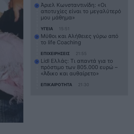
Άριελ Κωνσταντινίδη: «Οι
αποτυχίες είναι το μεγαλύτερό
μου μάθημα»
ΥΓΕΙΑ
15:51
Μύθοι και Αλήθειες γύρω από
το life Coaching
ΕΠΙΧΕΙΡΗΣΕΙΣ
21:55
Lidl Ελλάς: Τι απαντά για το
πρόστιμο των 805.000 ευρώ –
«Άδικο και αυθαίρετο»
ΕΠΙΚΑΙΡΟΤΗΤΑ
21:30
Στο εκπαιδευτικό του ταξίδι
σκοτώθηκε ο 20χρονος
ναυτικός του Blue Star Chios –
Πώς έγινε το τραγικό
δυστύχημα
ΖΩΔΙΑ
21:10
Αυτά τα 3 ζώδια θα πετύχουν