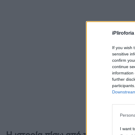
iPliroforia
If you wish 
sensitive in
confirm you
continue se
information 
further disc
participants
Downstream 
Persona
I want t
Η ιστορία πίσω από τον θάνατο τ