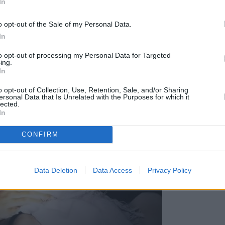
In
ου Playboy καλωσόρισε στον κόσμο την κόρη της.
o opt-out of the Sale of my Personal Data.
ώ επισκεπτόταν την ίδια και τη νέα ετεροθαλή αδε
In
 20 ετών. Το μωρό ονομάστηκε Ντάνιελιν στη μνήμη
to opt-out of processing my Personal Data for Targeted
ing.
In
o opt-out of Collection, Use, Retention, Sale, and/or Sharing
ersonal Data that Is Unrelated with the Purposes for which it
lected.
In
CONFIRM
Data Deletion
Data Access
Privacy Policy