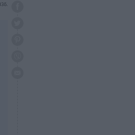
το 2026: Πότε θα έρθει η
33δ.
μεγάλη αλλαγή
ΕΠΙΚΑΙΡΟΤΗΤΑ
20:45
Τραγωδία στη Λάρισα: Νεκρός
50χρονος με αδιανόητο τρόπο
ΥΓΕΙΑ
20:20
Ελάχιστοι τη γνωρίζουν: Η
βιταμίνη που καταπολεμά
κατάθλιψη, κούραση, κόπωση
ΕΠΙΚΑΙΡΟΤΗΤΑ
19:50
ΕΚΤΑΚΤΟ: Σεισμός τώρα στην
Αττική
ΕΠΙΚΑΙΡΟΤΗΤΑ
19:20
«Συναγερμός» τώρα στη
Γλυφάδα
ΕΠΙΚΑΙΡΟΤΗΤΑ
18:45
Θλίψη: Πέθανε πολύτεκνη