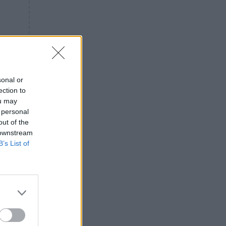
«ενόχληση» με τους πολίτες
για τα Τέμπη- «Αυτή η χώρα
είχε και άλλα δυστυχήματα»
ΠΙΣΤΗ
16:09
Μήτηρ του Ιησού: Προσευχή
στην Παναγία για τις δύσκολες
στιγμές
sonal or
ection to
ΥΓΕΙΑ
15:42
ou may
Συναγερμός στις ευρωπαϊκές
 personal
αγορές: Ανακαλούνται
out of the
πεπόνια και σταφύλια με
 downstream
φυτοφάρμακα
B’s List of
GOSSIP
15:12
Νεφέλη Μεγκ: Το βίντεο για τη
Σίσσυ Χρηστίδου έφερε
αντιδράσεις – «Είμαστε ok με
τα ενέσιμα;»
ΕΛΛΑΔΑ
14:46