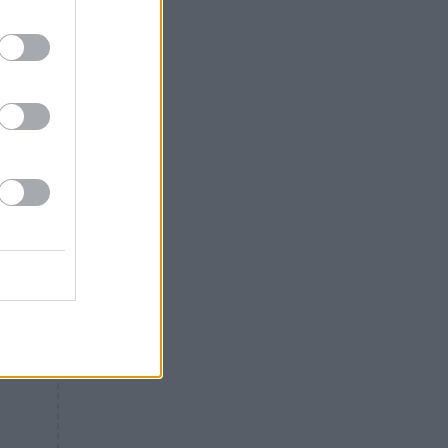
Θλίψη: Έφυγε από τη ζωή
γνωστός Έλληνας ηθοποιός
λφή