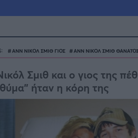
μία
Πολιτική
Τράπεζες
:
ΑΝΝ ΝΙΚΟΛ ΣΜΙΘ ΓΙΟΣ
ΑΝΝ ΝΙΚΟΛ ΣΜΙΘ ΘΑΝΑΤΟ
Επιδοτήσεις
le
Αθλητικά
ικόλ Σμιθ και ο γιος της πέ
ΕΣΠΑ
“θύμα” ήταν η κόρη της
α
Καιρός