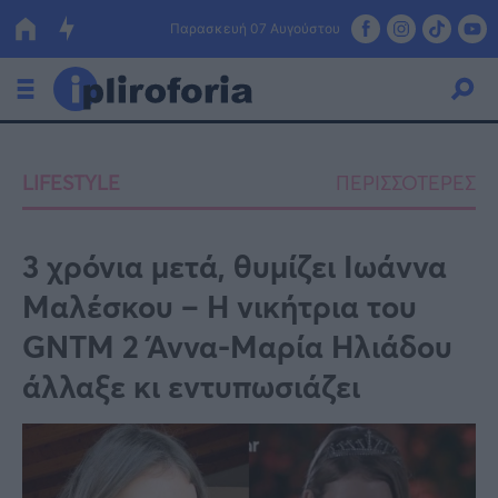
Παρασκευή 07 Αυγούστου
Ελλάδα
LIFESTYLE
ΠΕΡΙΣΣΟΤΕΡΕΣ
Οικονομία
Πολιτική
3 χρόνια μετά, θυμίζει Ιωάννα
Μαλέσκου – H νικήτρια του
Τράπεζες
GNTM 2 Άννα-Μαρία Ηλιάδου
Επιδοτήσεις
Κόσμος
άλλαξε κι εντυπωσιάζει
Lifestyle
ΕΣΠΑ
Αθλητικά