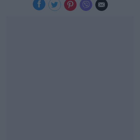
Viral
Κουζίνα
Ζώδια
Pet
Πίστη