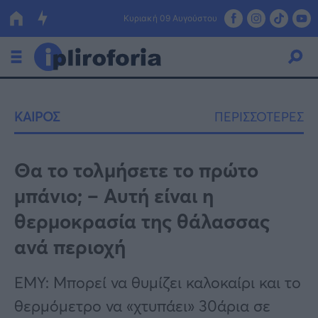
Κυριακή 09 Αυγούστου
Ελλάδα
ΚΑΙΡΟΣ
ΠΕΡΙΣΣΟΤΕΡΕΣ
Οικονομία
Πολιτική
Θα το τολμήσετε το πρώτο
μπάνιο; – Αυτή είναι η
Τράπεζες
θερμοκρασία της θάλασσας
Επιδοτήσεις
Κόσμος
ανά περιοχή
Lifestyle
ΕΣΠΑ
ΕΜΥ: Μπορεί να θυμίζει καλοκαίρι και το
Αθλητικά
θερμόμετρο να «χτυπάει» 30άρια σε