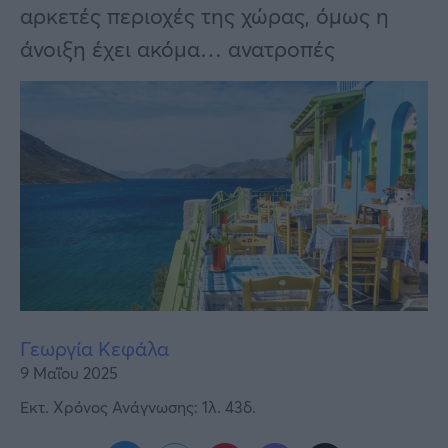
Υγεία
αρκετές περιοχές της χώρας, όμως η
άνοιξη έχει ακόμα… ανατροπές
Γυναίκα
Καιρός
Γεωργία Κεφάλα
9 Μαΐου 2025
Εκτ. Χρόνος Ανάγνωσης: 1λ. 43δ.