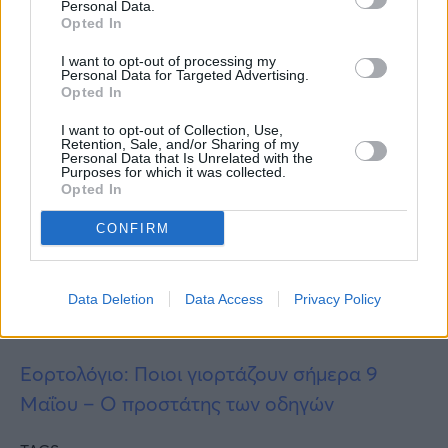
Personal Data.
Opted In
I want to opt-out of processing my
Personal Data for Targeted Advertising.
Opted In
Περισσότερες
Ειδήσεις σήμερα
I want to opt-out of Collection, Use,
Retention, Sale, and/or Sharing of my
Personal Data that Is Unrelated with the
Purposes for which it was collected.
Ελλάδα 2.0: Εγκαύματα έπαθαν 12
Opted In
υγειονομικοί στο «Ελπίς» – Καθαρίστρια
CONFIRM
ακρωτηριάστηκε στον Ευαγγελισμό
Πάπας Λέων ΙΔ’: Το γεύμα που μοιράστηκε με
Data Deletion
Data Access
Privacy Policy
τον Θανάση Βέγγο – Η άγνωστη ιστορία
Εορτολόγιο: Ποιοι γιορτάζουν σήμερα 9
Μαΐου – Ο προστάτης των οδηγών