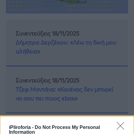
Συνεντεύξεις 18/11/2025
Δήμητρα Δερζέκου: «Λέω τη δική μου
αλήθεια»
Συνεντεύξεις 18/11/2025
Τζεφ Μοντάνα: «Κανένας δεν μπορεί
να σου πει ποιος είσαι»
iPliroforia -
Do Not Process My Personal
Information