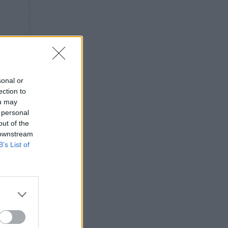
«ενόχληση» με τους πολίτες
για τα Τέμπη- «Αυτή η χώρα
είχε και άλλα δυστυχήματα»
ΠΙΣΤΗ
16:09
Μήτηρ του Ιησού: Προσευχή
στην Παναγία για τις δύσκολες
στιγμές
sonal or
ection to
ΥΓΕΙΑ
15:42
ou may
Συναγερμός στις ευρωπαϊκές
 personal
αγορές: Ανακαλούνται
out of the
πεπόνια και σταφύλια με
 downstream
φυτοφάρμακα
B’s List of
GOSSIP
15:12
Νεφέλη Μεγκ: Το βίντεο για τη
Σίσσυ Χρηστίδου έφερε
αντιδράσεις – «Είμαστε ok με
τα ενέσιμα;»
με
ΕΛΛΑΔΑ
14:46