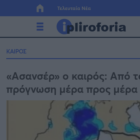
Τελευταία Νέα
Ελλάδα
Οικονο
ΚΑΙΡΟΣ
Κόσμος
Lifesty
«Ασανσέρ» ο καιρός: Από τ
πρόγνωση μέρα προς μέρα
Υγεία
Γυναίκ