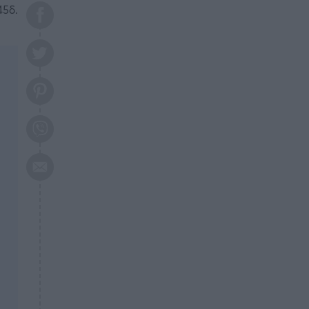
το 2026: Πότε θα έρθει η
45δ.
μεγάλη αλλαγή
ΕΠΙΚΑΙΡΟΤΗΤΑ
20:45
Τραγωδία στη Λάρισα: Νεκρός
50χρονος με αδιανόητο τρόπο
ΥΓΕΙΑ
20:20
Ελάχιστοι τη γνωρίζουν: Η
βιταμίνη που καταπολεμά
κατάθλιψη, κούραση, κόπωση
ΕΠΙΚΑΙΡΟΤΗΤΑ
19:50
ΕΚΤΑΚΤΟ: Σεισμός τώρα στην
Αττική
ΕΠΙΚΑΙΡΟΤΗΤΑ
19:20
«Συναγερμός» τώρα στη
Γλυφάδα
ΕΠΙΚΑΙΡΟΤΗΤΑ
18:45
Θλίψη: Πέθανε πολύτεκνη