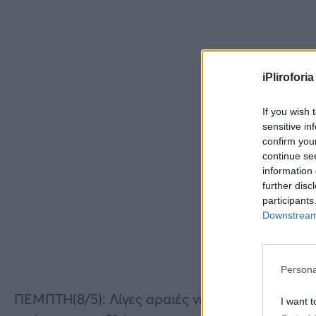
iPliroforia
If you wish 
sensitive in
confirm you
continue se
information 
further disc
participants
Downstream 
Persona
ΠΕΜΠΤΗ(8/5): Λίγες αραιές νεφώσεις κατά περι
I want t