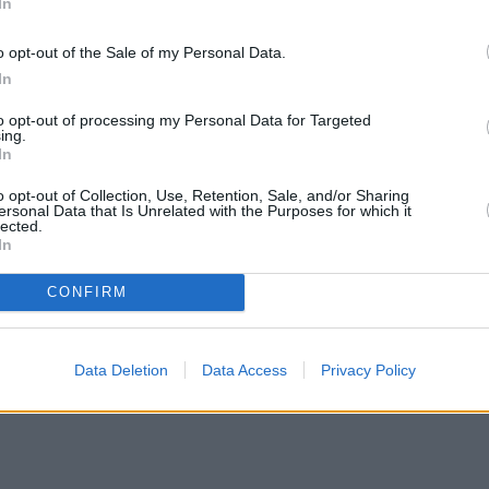
ώσεις αστάθειας στα ηπειρωτικά(περιοχές μακρι
In
Ηπείρου, της Μακεδονίας και της Θράκης. Ο καιρό
o opt-out of the Sale of my Personal Data.
.
In
to opt-out of processing my Personal Data for Targeted
είναι λίγο πιο αυξημένη στην ανατολική και νότια
ing.
δεκάνησα). Οι άνεμοι κυρίως από δυτικές νότιο
In
ητοί.
o opt-out of Collection, Use, Retention, Sale, and/or Sharing
ersonal Data that Is Unrelated with the Purposes for which it
lected.
In
CONFIRM
Data Deletion
Data Access
Privacy Policy