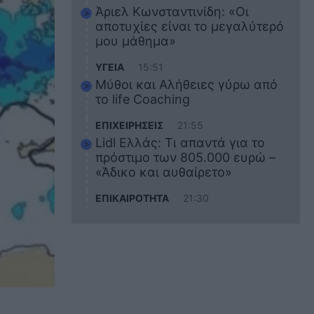
Άριελ Κωνσταντινίδη: «Οι
αποτυχίες είναι το μεγαλύτερό
μου μάθημα»
ΥΓΕΙΑ
15:51
Μύθοι και Αλήθειες γύρω από
το life Coaching
ΕΠΙΧΕΙΡΗΣΕΙΣ
21:55
Lidl Ελλάς: Τι απαντά για το
πρόστιμο των 805.000 ευρώ –
«Άδικο και αυθαίρετο»
ΕΠΙΚΑΙΡΟΤΗΤΑ
21:30
Στο εκπαιδευτικό του ταξίδι
σκοτώθηκε ο 20χρονος
ναυτικός του Blue Star Chios –
Πώς έγινε το τραγικό
δυστύχημα
ΖΩΔΙΑ
21:10
Αυτά τα 3 ζώδια θα πετύχουν