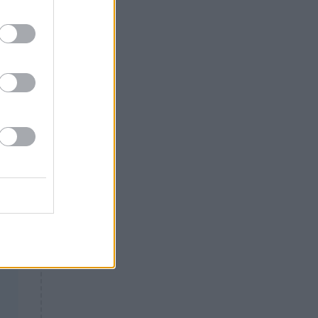
ά
Θλίψη: Έφυγε από τη ζωή
ς
γνωστός Έλληνας ηθοποιός