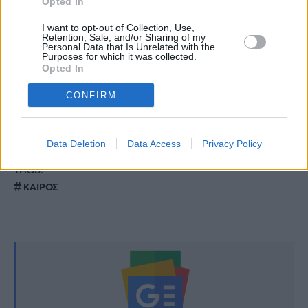
Opted In
είναι να…»
I want to opt-out of Collection, Use,
«Πάγωσε» ο Πορτοσάλτε με την απόφαση
Retention, Sale, and/or Sharing of my
Personal Data that Is Unrelated with the
Purposes for which it was collected.
του ΣΚΑΪ: «Αυτό αποφάσισε η διοίκηση, τα
Opted In
αντάρτικα δεν έχουν καμία σημασία»
CONFIRM
Ανατροπή με τον καιρό: Έρχεται απότομη
μεταβολή και πτώση της θερμοκρασίας
Data Deletion
Data Access
Privacy Policy
TAGS:
ΚΑΙΡΟΣ