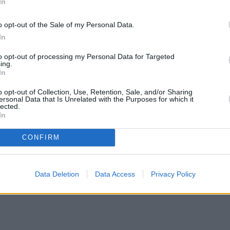
In
ας».
o opt-out of the Sale of my Personal Data.
In
to opt-out of processing my Personal Data for Targeted
ing.
In
o opt-out of Collection, Use, Retention, Sale, and/or Sharing
ersonal Data that Is Unrelated with the Purposes for which it
lected.
In
CONFIRM
Data Deletion
Data Access
Privacy Policy