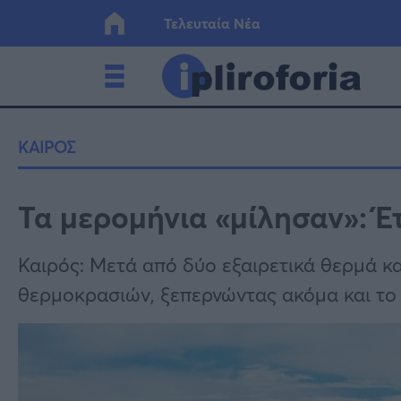
Τελευταία Νέα
Ελλάδα
Οικονο
ΚΑΙΡΟΣ
Κόσμος
Lifesty
Τα μερομήνια «μίλησαν»: Έτ
Υγεία
Γυναίκ
Καιρός: Μετά από δύο εξαιρετικά θερμά κ
θερμοκρασιών, ξεπερνώντας ακόμα και το 