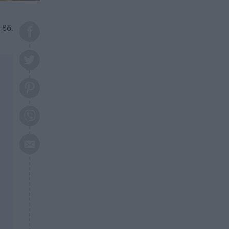
το 2026: Πότε θα έρθει η
μεγάλη αλλαγή
 8δ.
ΕΠΙΚΑΙΡΟΤΗΤΑ
20:45
Τραγωδία στη Λάρισα: Νεκρός
50χρονος με αδιανόητο τρόπο
ΥΓΕΙΑ
20:20
Ελάχιστοι τη γνωρίζουν: Η
βιταμίνη που καταπολεμά
κατάθλιψη, κούραση, κόπωση
ΕΠΙΚΑΙΡΟΤΗΤΑ
19:50
ΕΚΤΑΚΤΟ: Σεισμός τώρα στην
Αττική
ΕΠΙΚΑΙΡΟΤΗΤΑ
19:20
«Συναγερμός» τώρα στη
Γλυφάδα
ΕΠΙΚΑΙΡΟΤΗΤΑ
18:45
Θλίψη: Πέθανε πολύτεκνη