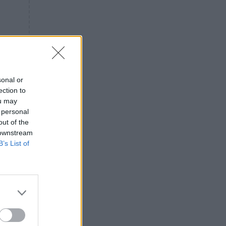
«ενόχληση» με τους πολίτες
για τα Τέμπη- «Αυτή η χώρα
είχε και άλλα δυστυχήματα»
ΠΙΣΤΗ
16:09
Μήτηρ του Ιησού: Προσευχή
στην Παναγία για τις δύσκολες
στιγμές
sonal or
ection to
ΥΓΕΙΑ
15:42
ou may
Συναγερμός στις ευρωπαϊκές
 personal
αγορές: Ανακαλούνται
out of the
πεπόνια και σταφύλια με
 downstream
φυτοφάρμακα
B’s List of
GOSSIP
15:12
Νεφέλη Μεγκ: Το βίντεο για τη
Σίσσυ Χρηστίδου έφερε
αντιδράσεις – «Είμαστε ok με
τα ενέσιμα;»
ΕΛΛΑΔΑ
14:46