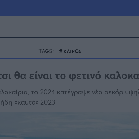
μία
Πολιτική
Τράπεζες
TAGS:
ΚΑΙΡΟΣ
Επιδοτήσεις
le
Αθλητικά
σι θα είναι το φετινό καλοκα
ΕΣΠΑ
α
Καιρός
αλοκαίρια, το 2024 κατέγραψε νέο ρεκόρ υψ
ήδη «καυτό» 2023.