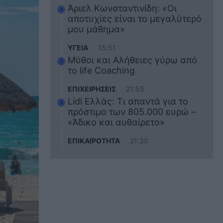
Άριελ Κωνσταντινίδη: «Οι
αποτυχίες είναι το μεγαλύτερό
μου μάθημα»
ΥΓΕΙΑ
15:51
Μύθοι και Αλήθειες γύρω από
το life Coaching
ΕΠΙΧΕΙΡΗΣΕΙΣ
21:55
Lidl Ελλάς: Τι απαντά για το
πρόστιμο των 805.000 ευρώ –
«Άδικο και αυθαίρετο»
ΕΠΙΚΑΙΡΟΤΗΤΑ
21:30
Στο εκπαιδευτικό του ταξίδι
σκοτώθηκε ο 20χρονος
ναυτικός του Blue Star Chios –
Πώς έγινε το τραγικό
δυστύχημα
ΖΩΔΙΑ
21:10
Αυτά τα 3 ζώδια θα πετύχουν