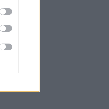
Θλίψη: Έφυγε από τη ζωή
γνωστός Έλληνας ηθοποιός