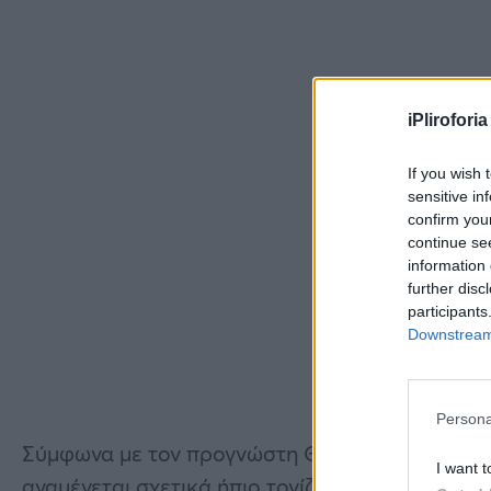
iPliroforia
If you wish 
sensitive in
confirm you
continue se
information 
further disc
participants
Downstream 
Persona
Σύμφωνα με τον προγνώστη Θανάση Χατζηγρίβα
I want t
αναμένεται σχετικά ήπιο τονίζοντας ότι οι καύ