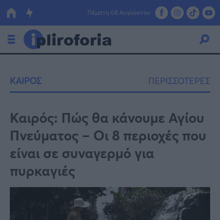
Πέμπτη 06 Αυγούστου
Ελλάδα
ΚΑΙΡΟΣ
ΠΕΡΙΣΣΟΤΕΡΕΣ
Οικονομία
Πολιτική
Καιρός: Πώς θα κάνουμε Αγίου
Πνεύματος – Οι 8 περιοχές που
Τράπεζες
είναι σε συναγερμό για
Επιδοτήσεις
Κόσμος
πυρκαγιές
Lifestyle
ΕΣΠΑ
Αθλητικά