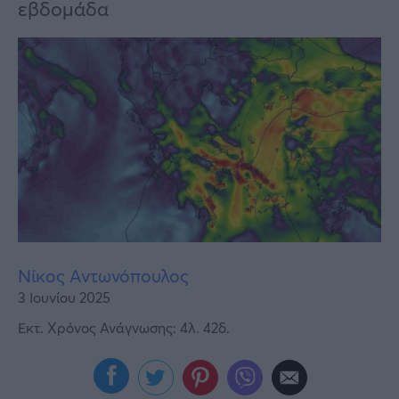
Υγεία
εβδομάδα
Γυναίκα
Καιρός
Νίκος Αντωνόπουλος
3 Ιουνίου 2025
Εκτ. Χρόνος Ανάγνωσης: 4λ. 42δ.