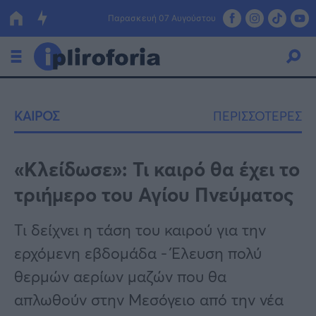
Παρασκευή 07 Αυγούστου
Ελλάδα
ΚΑΙΡΟΣ
ΠΕΡΙΣΣΟΤΕΡΕΣ
Οικονομία
Πολιτική
«Κλείδωσε»: Τι καιρό θα έχει το
τριήμερο του Αγίου Πνεύματος
Τράπεζες
Επιδοτήσεις
Κόσμος
Τι δείχνει η τάση του καιρού για την
ερχόμενη εβδομάδα - Έλευση πολύ
Lifestyle
ΕΣΠΑ
θερμών αερίων μαζών που θα
Αθλητικά
απλωθούν στην Μεσόγειο από την νέα