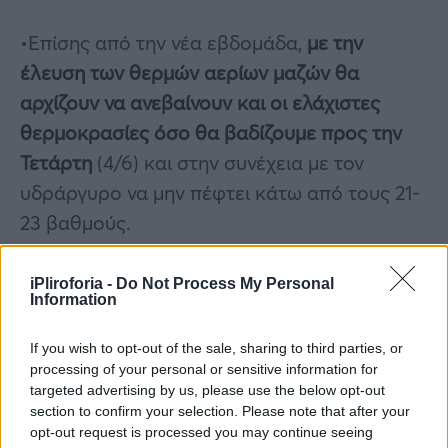
•Επίσης από την νέα εβδομάδα,
με την
έλευση των θερμών αερίων μαζών θα
αρχίζουν να ανεβαίνουν και οι ελάχιστες
θερμοκρασίες όσο θα βαδίζουμε προς την
Τετάρτη
(4/6) και στην συνέχεια με τον
υδράργυρο να μην πέφτει κάτω από τους 21-
23 βαθμούς.
●Οι άνεμοι θα αρχίσουν να εξασθενούν από
iPliroforia -
Do Not Process My Personal
τη Κυριακή και να διατηρούνται από τη νέα
Information
εβδομάδα στα 3-4 και τοπικά 5μποφόρ στα
If you wish to opt-out of the sale, sharing to third parties, or
Πελάγη, ενώ στο ανατολικό, κεντρικό και
processing of your personal or sensitive information for
νότιο Αιγαίο έως 6 μποφόρ τοπικά.
targeted advertising by us, please use the below opt-out
section to confirm your selection. Please note that after your
opt-out request is processed you may continue seeing