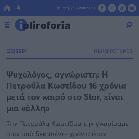
Πέμπτη 06 Αυγούστου
Ελλάδα
GOSSIP
ΠΕΡΙΣΣΟΤΕΡΕΣ
Οικονομία
Πολιτική
Ψυχολόγος, αγνώριστη: Η
Πετρούλα Κωστίδου 16 χρόνια
Τράπεζες
μετά τον καιρό στο Star, είναι
Επιδοτήσεις
Κόσμος
μια «άλλη»
Lifestyle
ΕΣΠΑ
Την Πετρούλα Κωστίδου την γνωρίσαμε
Αθλητικά
πριν από δεκαπέντε χρόνια όταν