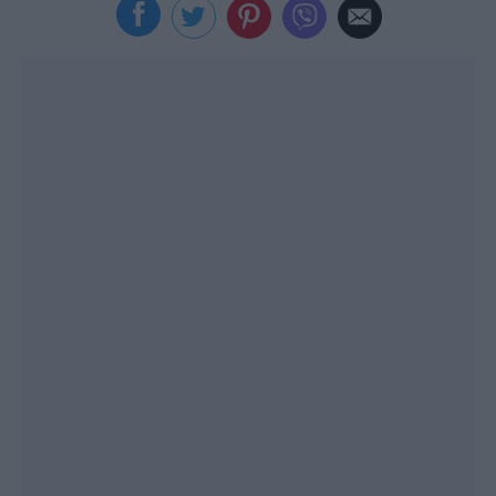
Viral
Κουζίνα
Ζώδια
Pet
Πίστη