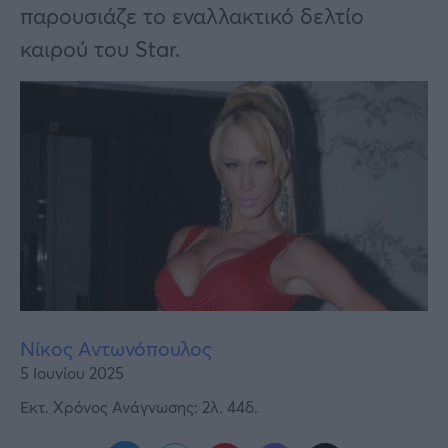
Υγεία
παρουσιάζε το εναλλακτικό δελτίο
καιρού του Star.
Γυναίκα
Καιρός
Νίκος Αντωνόπουλος
5 Ιουνίου 2025
Εκτ. Χρόνος Ανάγνωσης: 2λ. 44δ.