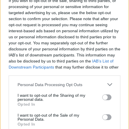
If you wish to opt-out of the sale, sharing to third parties, or
processing of your personal or sensitive information for
targeted advertising by us, please use the below opt-out
section to confirm your selection. Please note that after your
opt-out request is processed you may continue seeing
interest-based ads based on personal information utilized by
us or personal information disclosed to third parties prior to
your opt-out. You may separately opt-out of the further
disclosure of your personal information by third parties on the
IAB’s list of downstream participants. This information may
also be disclosed by us to third parties on the
IAB’s List of
Συνεντεύξεις 18/11/2025
Downstream Participants
that may further disclose it to other
third parties.
Δήμητρα Δερζέκου: «Λέω τη δική μου
αλήθεια»
Personal Data Processing Opt Outs
I want to opt-out of the Sharing of my
personal data.
Opted In
Συνεντεύξεις 18/11/2025
I want to opt-out of the Sale of my
Τζεφ Μοντάνα: «Κανένας δεν μπορεί
Personal Data.
Opted In