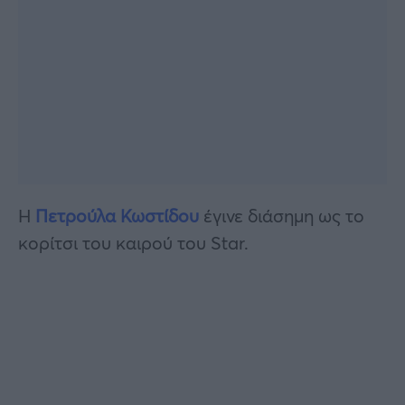
H
Πετρούλα Κωστίδου
έγινε διάσημη ως το
κορίτσι του καιρού του Star.