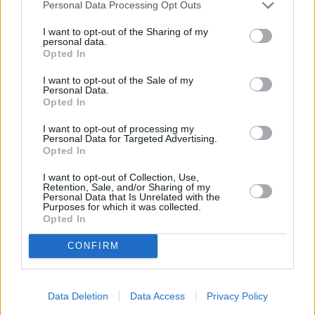
Personal Data Processing Opt Outs
– Ειδικές λειτουργίες (παρακολούθηση
I want to opt-out of the Sharing of my
σχολικού λεωφορείου, υποστήριξη συλλόγου
personal data.
Opted In
γονέων, δωρεές/χορηγίες).
I want to opt-out of the Sale of my
Personal Data.
Ψηφιακά σχολεία – Ψηφιακό
Opted In
Φροντιστήριο για επιπλέον
I want to opt-out of processing my
Personal Data for Targeted Advertising.
υποστήριξη
Opted In
I want to opt-out of Collection, Use,
Το
Ψηφιακό Φροντιστήριο
προσφέρει
Retention, Sale, and/or Sharing of my
Personal Data that Is Unrelated with the
δωρεάν ενισχυτική διδασκαλία σε μαθήματα
Purposes for which it was collected.
Opted In
Γυμνασίου και Λυκείου. Στόχος η εξάλειψη
των μαθησιακών χασμάτων και η ενίσχυση
CONFIRM
της προετοιμασίας για τις πανελλαδικές
εξετάσεις.
Data Deletion
Data Access
Privacy Policy