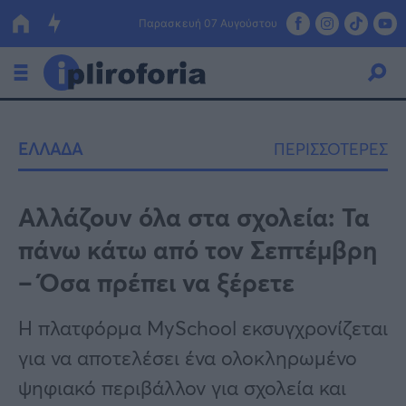
Παρασκευή 07 Αυγούστου
Ελλάδα
ΕΛΛΑΔΑ
ΠΕΡΙΣΣΟΤΕΡΕΣ
Οικονομία
Πολιτική
Αλλάζουν όλα στα σχολεία: Τα
πάνω κάτω από τον Σεπτέμβρη
Τράπεζες
– Όσα πρέπει να ξέρετε
Επιδοτήσεις
Κόσμος
Η πλατφόρμα MySchool εκσυγχρονίζεται
Lifestyle
ΕΣΠΑ
για να αποτελέσει ένα ολοκληρωμένο
Αθλητικά
ψηφιακό περιβάλλον για σχολεία και