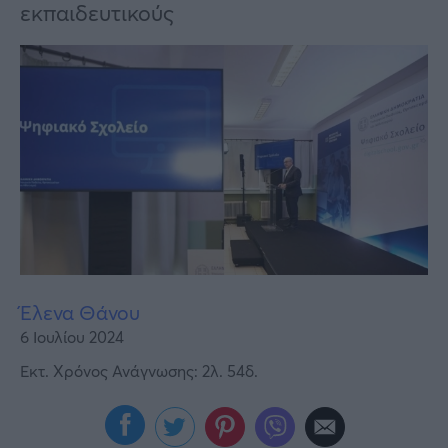
Υγεία
εκπαιδευτικούς
Γυναίκα
Καιρός
Έλενα Θάνου
6 Ιουλίου 2024
Εκτ. Χρόνος Ανάγνωσης: 2λ. 54δ.