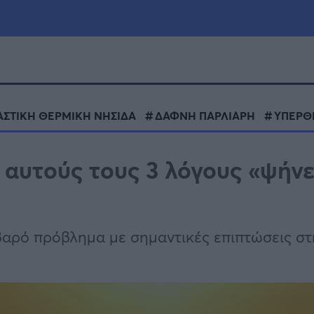
μία
Πολιτική
Τράπεζες
ΑΣΤΙΚΗ ΘΕΡΜΙΚΗ ΝΗΣΙΔΑ
ΔΑΦΝΗ ΠΑΡΛΙΑΡΗ
ΥΠΕΡΘ
Επιδοτήσεις
le
Αθλητικά
α αυτούς τους 3 λόγους «ψήνε
ΕΣΠΑ
α
Καιρός
βαρό πρόβλημα με σημαντικές επιπτώσεις στ