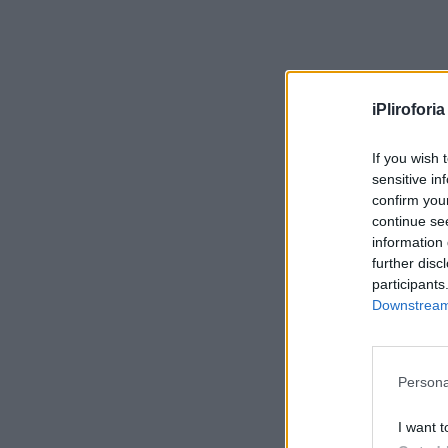
iPliroforia
If you wish 
sensitive in
confirm you
continue se
information 
further disc
participants
Downstream 
Persona
I want t