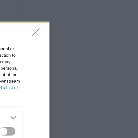
«ενόχληση» με τους πολίτες
για τα Τέμπη- «Αυτή η χώρα
είχε και άλλα δυστυχήματα»
ΠΙΣΤΗ
16:09
Μήτηρ του Ιησού: Προσευχή
στην Παναγία για τις δύσκολες
στιγμές
sonal or
ection to
ΥΓΕΙΑ
15:42
ou may
Συναγερμός στις ευρωπαϊκές
 personal
αγορές: Ανακαλούνται
out of the
πεπόνια και σταφύλια με
 downstream
φυτοφάρμακα
B’s List of
GOSSIP
15:12
Νεφέλη Μεγκ: Το βίντεο για τη
Σίσσυ Χρηστίδου έφερε
αντιδράσεις – «Είμαστε ok με
τα ενέσιμα;»
ΕΛΛΑΔΑ
14:46