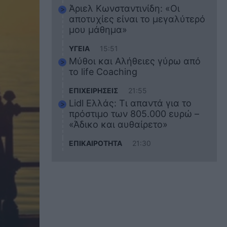
Άριελ Κωνσταντινίδη: «Οι
αποτυχίες είναι το μεγαλύτερό
μου μάθημα»
ΥΓΕΙΑ
15:51
Μύθοι και Αλήθειες γύρω από
το life Coaching
ΕΠΙΧΕΙΡΗΣΕΙΣ
21:55
Lidl Ελλάς: Τι απαντά για το
πρόστιμο των 805.000 ευρώ –
«Άδικο και αυθαίρετο»
ΕΠΙΚΑΙΡΟΤΗΤΑ
21:30
Στο εκπαιδευτικό του ταξίδι
σκοτώθηκε ο 20χρονος
ναυτικός του Blue Star Chios –
Πώς έγινε το τραγικό
δυστύχημα
ΖΩΔΙΑ
21:10
Αυτά τα 3 ζώδια θα πετύχουν