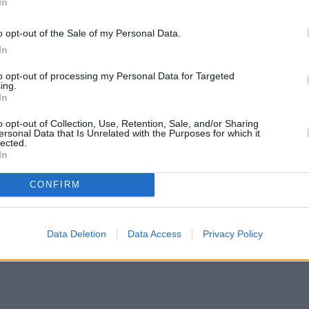
In
o opt-out of the Sale of my Personal Data.
αρατηρείται ανάμεσα στο κέντρο μίας πόλης και 
In
to opt-out of processing my Personal Data for Targeted
ing.
In
o opt-out of Collection, Use, Retention, Sale, and/or Sharing
ersonal Data that Is Unrelated with the Purposes for which it
ά υλικά
lected.
In
ν) με τσιμέντο, άσφαλτο και μπετόν, υλικά που
CONFIRM
ι μεγάλη ευθύνη.
Data Deletion
Data Access
Privacy Policy