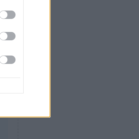
Θλίψη: Έφυγε από τη ζωή
γνωστός Έλληνας ηθοποιός
τις