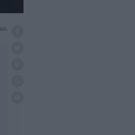
το 2026: Πότε θα έρθει η
μεγάλη αλλαγή
ΕΠΙΚΑΙΡΟΤΗΤΑ
20:45
Τραγωδία στη Λάρισα: Νεκρός
46δ.
50χρονος με αδιανόητο τρόπο
ΥΓΕΙΑ
20:20
Ελάχιστοι τη γνωρίζουν: Η
βιταμίνη που καταπολεμά
κατάθλιψη, κούραση, κόπωση
ΕΠΙΚΑΙΡΟΤΗΤΑ
19:50
ΕΚΤΑΚΤΟ: Σεισμός τώρα στην
Αττική
ΕΠΙΚΑΙΡΟΤΗΤΑ
19:20
«Συναγερμός» τώρα στη
Γλυφάδα
ΕΠΙΚΑΙΡΟΤΗΤΑ
18:45
Θλίψη: Πέθανε πολύτεκνη