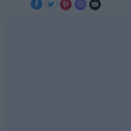
Viral
Κουζίνα
Ζώδια
Pet
Πίστη