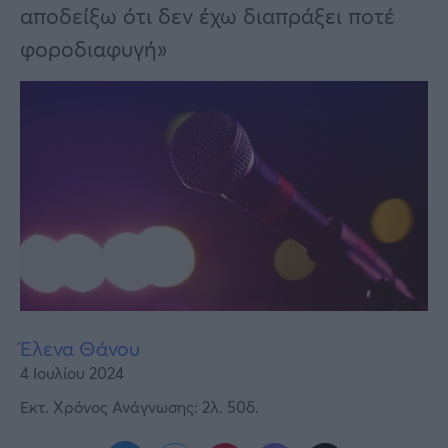
Υγεία
αποδείξω ότι δεν έχω διαπράξει ποτέ
φοροδιαφυγή»
Γυναίκα
Καιρός
Έλενα Θάνου
4 Ιουλίου 2024
Εκτ. Χρόνος Ανάγνωσης: 2λ. 50δ.