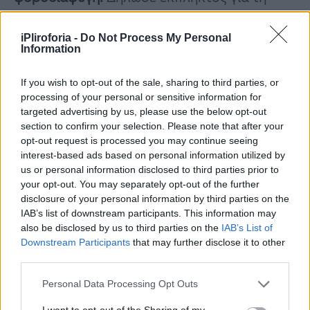
δέσμευση της περιουσίας του. Δεν κλήθηκε
ποτέ για εξηγήσεις. Η υπόθεση διέρρευσε
iPliroforia -
Do Not Process My Personal
Information
παράνομα στα ΜΜΕ. Ο
τραγουδιστής
δηλώνει πρόθυμος να συνεργαστεί με τις
If you wish to opt-out of the sale, sharing to third parties, or
processing of your personal or sensitive information for
Αρχές.
targeted advertising by us, please use the below opt-out
section to confirm your selection. Please note that after your
opt-out request is processed you may continue seeing
Συνεντεύξεις 18/11/2025
interest-based ads based on personal information utilized by
us or personal information disclosed to third parties prior to
Δήμητρα Δερζέκου: «Λέω τη δική μου
your opt-out. You may separately opt-out of the further
αλήθεια»
disclosure of your personal information by third parties on the
IAB’s list of downstream participants. This information may
also be disclosed by us to third parties on the
IAB’s List of
Downstream Participants
that may further disclose it to other
third parties.
Συνεντεύξεις 18/11/2025
Τζεφ Μοντάνα: «Κανένας δεν μπορεί
Personal Data Processing Opt Outs
να σου πει ποιος είσαι»
I want to opt-out of the Sharing of my