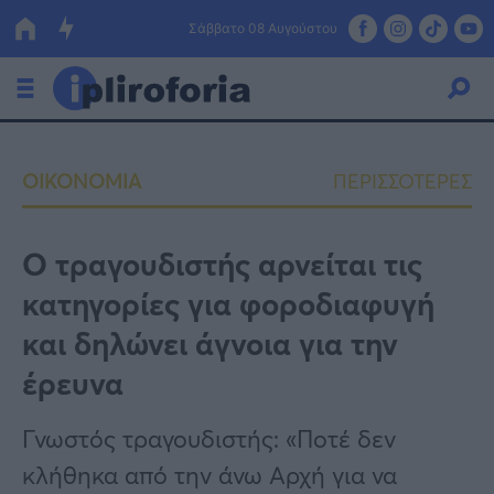
Σάββατο 08 Αυγούστου
Ελλάδα
ΟΙΚΟΝΟΜΙΑ
ΠΕΡΙΣΣΟΤΕΡΕΣ
Οικονομία
Πολιτική
Ο τραγουδιστής αρνείται τις
κατηγορίες για φοροδιαφυγή
Τράπεζες
και δηλώνει άγνοια για την
Επιδοτήσεις
Κόσμος
έρευνα
Lifestyle
ΕΣΠΑ
Γνωστός τραγουδιστής: «Ποτέ δεν
Αθλητικά
κλήθηκα από την άνω Αρχή για να