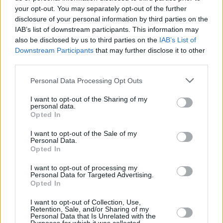
your opt-out. You may separately opt-out of the further
Δευτέρα 30/12/24: 09:00-21:00
disclosure of your personal information by third parties on the
IAB’s list of downstream participants. This information may
Τρίτη (Παραμονή Πρωτοχρονιάς) 31/12/24:
also be disclosed by us to third parties on the
IAB’s List of
Downstream Participants
that may further disclose it to other
09:00-18:00
third parties.
Τετάρτη (Πρωτοχρονιά) 1/1/25: Αργία
Personal Data Processing Opt Outs
I want to opt-out of the Sharing of my
Περισσότερες
Ειδήσεις σήμερα
personal data.
Opted In
Γενέθλια σήμερα για την Χάρις Αλεξίου: Η
I want to opt-out of the Sale of my
ηλικία και η κατάθεση ψυχής για το τραγούδι
Personal Data.
Opted In
Γέρακας: Διάρρηξη «μαμούθ» σε
I want to opt-out of processing my
Personal Data for Targeted Advertising.
μονοκατοικία – Άρπαξαν 270.000 ευρώ από
Opted In
αυτοσχέδια κρύπτη σε σκαλοπάτι
I want to opt-out of Collection, Use,
Retention, Sale, and/or Sharing of my
Personal Data that Is Unrelated with the
«Πικρός» ο καφές: Πάνω από 8 ευρώ ο