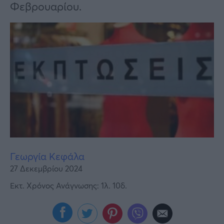
Υγεία
Φεβρουαρίου.
Γυναίκα
Καιρός
Γεωργία Κεφάλα
27 Δεκεμβρίου 2024
Εκτ. Χρόνος Ανάγνωσης: 1λ. 10δ.