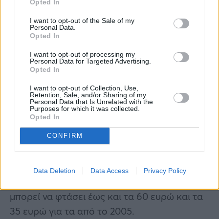
Opted In
Αλλά ακόμα και σε αυτήν την περίπτωση
I want to opt-out of the Sale of my
Personal Data.
πρέπει να είμαστε προσεκτικοί, γιατί ακόμη
Opted In
και χώρες όπως ο Άγιος Μαρίνος έχουν
I want to opt-out of processing my
Personal Data for Targeted Advertising.
τροποποιήσει τα κέρματά τους του 1 ευρώ
Opted In
όλα αυτά τα χρόνια, σε διαφορετικές σειρές:
I want to opt-out of Collection, Use,
στην πραγματικότητα, η πρώτη σειρά
Retention, Sale, and/or Sharing of my
Personal Data that Is Unrelated with the
εκδόσεων του Αγίου Μαρίνου
Purposes for which it was collected.
Opted In
αντιπροσωπεύεται από το εθνόσημο των
μικρών δημοκρατία στο κέντρο με το έτος
CONFIRM
έκδοσης στα αριστερά και το σύμβολο του
νομισματοκοπείου της Ρώμης. Η αξία σε αυτή
Data Deletion
Data Access
Privacy Policy
την περίπτωση για ένα παράδειγμα του 2002
μπορεί να φτάσει έως και τα 60 ευρώ και τα
35 ευρώ για τα από το 2005.