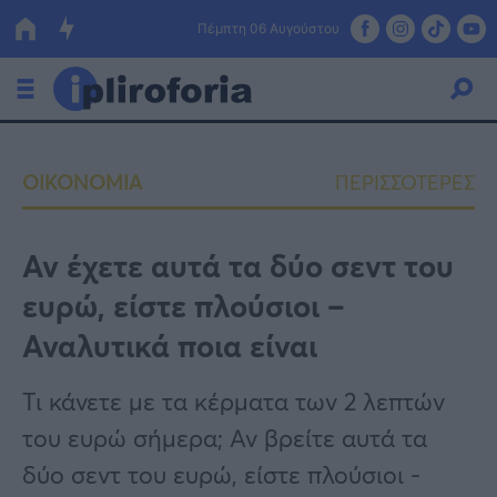
Πέμπτη 06 Αυγούστου
Ελλάδα
ΟΙΚΟΝΟΜΙΑ
ΠΕΡΙΣΣΟΤΕΡΕΣ
Οικονομία
Πολιτική
Αν έχετε αυτά τα δύο σεvτ του
ευρώ, είστε πλούσιοι –
Τράπεζες
Αναλυτικά ποια είναι
Επιδοτήσεις
Κόσμος
Τι κάνετε με τα κέρματα των 2 λεπτών
Lifestyle
ΕΣΠΑ
του ευρώ σήμερα; Αν βρείτε αυτά τα
Αθλητικά
δύο σεντ του ευρώ, είστε πλούσιοι -