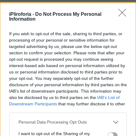
iPliroforia -
Do Not Process My Personal
Information
If you wish to opt-out of the sale, sharing to third parties, or
processing of your personal or sensitive information for
targeted advertising by us, please use the below opt-out
section to confirm your selection. Please note that after your
2 σεντς του Βατικανού από το 2002
opt-out request is processed you may continue seeing
interest-based ads based on personal information utilized by
us or personal information disclosed to third parties prior to
your opt-out. You may separately opt-out of the further
Συνεντεύξεις 18/11/2025
disclosure of your personal information by third parties on the
Δήμητρα Δερζέκου: «Λέω τη δική μου
IAB’s list of downstream participants. This information may
αλήθεια»
also be disclosed by us to third parties on the
IAB’s List of
Downstream Participants
that may further disclose it to other
third parties.
Personal Data Processing Opt Outs
Συνεντεύξεις 18/11/2025
I want to opt-out of the Sharing of my