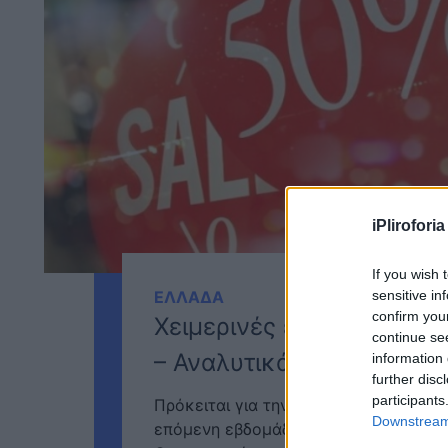
iPliroforia
If you wish 
sensitive in
ΕΛΛΑΔΑ
confirm you
Χειμερινές εκπτώσεις: Αν
continue se
– Αναλυτικά το ωράριο
information 
further disc
participants
Πρόκειται για την πρώτη Κυριακή λει
Downstream 
επόμενη εβδομάδα θα ακολουθήσει κα