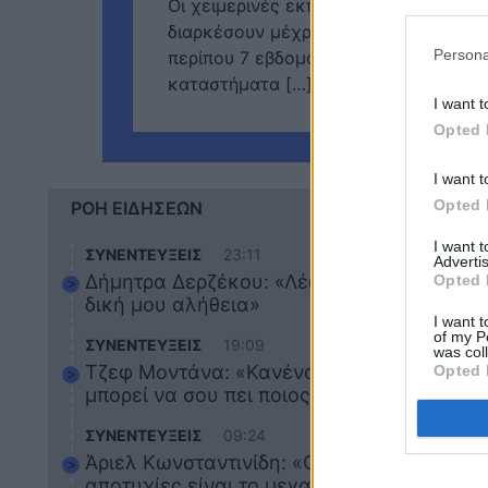
Οι χειμερινές εκπτώσεις 2025 ξεκίνη
διαρκέσουν μέχρι την Παρασκευή 28
Persona
περίπου 7 εβδομάδες ευκαιριών για αγ
καταστήματα […]
I want t
Opted 
I want t
Opted 
ΡΟΗ ΕΙΔΗΣΕΩΝ
I want 
ΣΥΝΕΝΤΕΥΞΕΙΣ
23:11
Advertis
Δήμητρα Δερζέκου: «Λέω τη
Opted 
δική μου αλήθεια»
I want t
of my P
ΣΥΝΕΝΤΕΥΞΕΙΣ
19:09
was col
Τζεφ Μοντάνα: «Κανένας δεν
Opted 
ΕΠΙΚ
μπορεί να σου πει ποιος είσαι»
Το μ
ΣΥΝΕΝΤΕΥΞΕΙΣ
09:24
θα ε
Άριελ Κωνσταντινίδη: «Οι
Κυρι
αποτυχίες είναι το μεγαλύτερό