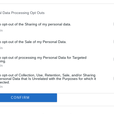
σαν επίσημα τη Δευτέρα 13 Ιανουαρίου και θα
 Φεβρουαρίου, προσφέροντας στους καταναλωτές
l Data Processing Opt Outs
ορές. Χάρη, λοιπόν, στις εκπτώσεις τα
o opt-out of the Sharing of my personal data.
In
o opt-out of the Sale of my Personal Data.
In
to opt-out of processing my Personal Data for Targeted
ing.
In
o opt-out of Collection, Use, Retention, Sale, and/or Sharing
ersonal Data that Is Unrelated with the Purposes for which it
lected.
In
ΑΙΡΟΤΗΤΑ
ΟΙΚΟΝΟΜΙΑ
όνο σούπερ μάρκετ που
Χειμερινές εκπτώσε
CONFIRM
ίναι ανοιχτό την
ξεκινούν – Ποιες Κ
ακή – Το ωράριο των
θα είναι ανοικτά τα