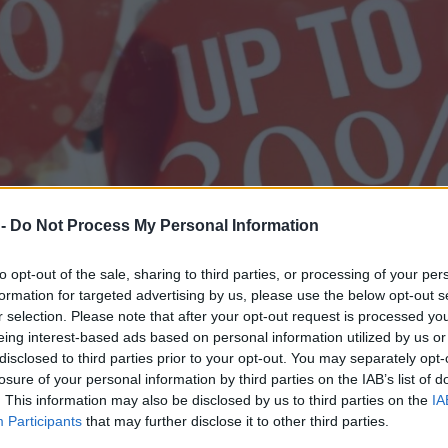
 -
Do Not Process My Personal Information
to opt-out of the sale, sharing to third parties, or processing of your per
formation for targeted advertising by us, please use the below opt-out s
r selection. Please note that after your opt-out request is processed y
οιχτά αύριο (19/1) τα καταστήματα
eing interest-based ads based on personal information utilized by us or
disclosed to third parties prior to your opt-out. You may separately opt-
losure of your personal information by third parties on the IAB’s list of
. This information may also be disclosed by us to third parties on the
IA
τουργίας καταστημάτων της χρονιάς, ενώ την
Participants
that may further disclose it to other third parties.
ι η δεύτερη εξαιτίας των χειμερινών εκπτώσεων.