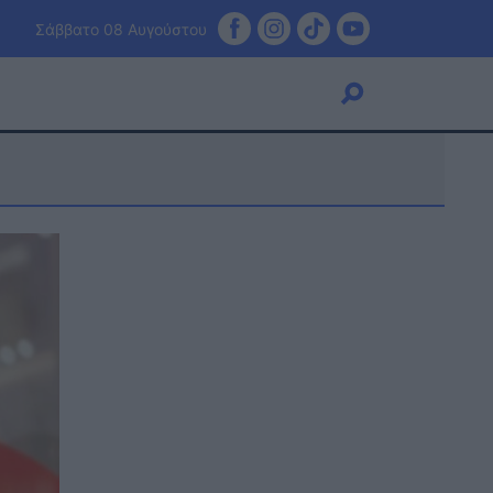
Σάββατο 08 Αυγούστου
Viral
Κουζίνα
Ζώδια
Pet
Πίστη