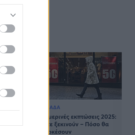
ΕΛΛΑΔΑ
ις: Πότε
Χειμερινές εκπτώσεις 2025:
υριακές
Πότε ξεκινούν – Πόσο θα
διαρκέσουν