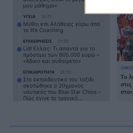
κατ
μου μάθημα»
ΥΓΕΙΑ
15:51
Μύθοι και Αλήθειες γύρω από
το life Coaching
ΕΠΙΧΕΙΡΗΣΕΙΣ
21:55
Lidl Ελλάς: Τι απαντά για το
πρόστιμο των 805.000 ευρώ –
«Άδικο και αυθαίρετο»
ΟΙΚ
ΕΠΙΚΑΙΡΟΤΗΤΑ
21:30
Το λ
Στο εκπαιδευτικό του ταξίδι
στις
σκοτώθηκε ο 20χρονος
στοι
ναυτικός του Blue Star Chios –
θα χ
Πώς έγινε το τραγικό
δυστύχημα
ΖΩΔΙΑ
21:10
Αυτά τα 3 ζώδια θα πετύχουν
το 2026: Πότε θα έρθει η
μεγάλη αλλαγή