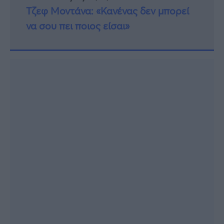
Τζεφ Μοντάνα: «Κανένας δεν μπορεί
να σου πει ποιος είσαι»