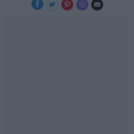
Viral
Κουζίνα
Ζώδια
Pet
Πίστη