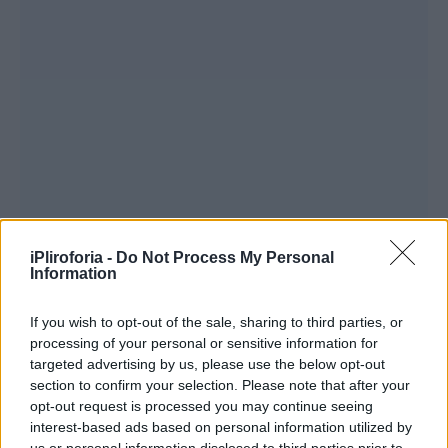
iPliroforia -
Do Not Process My Personal
Information
Σπάνια νομίσματα του Οθωνα
If you wish to opt-out of the sale, sharing to third parties, or
και του Γεωργίου Α΄ βγαίνουν
processing of your personal or sensitive information for
targeted advertising by us, please use the below opt-out
στο σφυρί
section to confirm your selection. Please note that after your
opt-out request is processed you may continue seeing
Ως εξαιρετικού ενδιαφέροντος περιγράφεται
interest-based ads based on personal information utilized by
us or personal information disclosed to third parties prior to