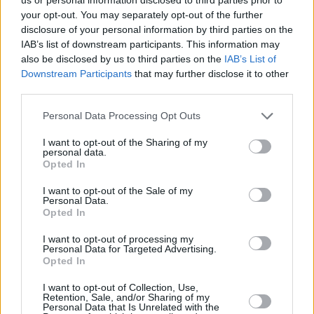
η δημοπρασία ελληνικών νομισμάτων, κυρίως
your opt-out. You may separately opt-out of the further
από την περίοδο του Οθωνα και του
disclosure of your personal information by third parties on the
Γεωργίου Α΄, που θα γίνει στη Ζυρίχη σε
IAB’s list of downstream participants. This information may
also be disclosed by us to third parties on the
IAB’s List of
συνεργασία των οίκων δημοπρασιών Α.
Downstream Participants
that may further disclose it to other
Καραμήτσος (Ελλάδα) και Nomos Ag
third parties.
(Ελβετία) στις 23 Μαρτίου. Ηδη το
Personal Data Processing Opt Outs
ενδιαφέρον των συλλεκτών είναι ζωηρό λόγω
I want to opt-out of the Sharing of my
της σπανιότητας του προσφερόμενου
personal data.
Opted In
υλικού.
I want to opt-out of the Sale of my
Personal Data.
Η δημοπρασία φέρει την ονομασία The El
Opted In
Greco Collection (νεοελληνικών σπάνιων
I want to opt-out of processing my
νομισμάτων) και, όπως λένε οι διοργανωτές,
Personal Data for Targeted Advertising.
Opted In
μπορεί να συγκριθεί μόνο με την αντίστοιχη
I want to opt-out of Collection, Use,
που είχε γίνει το 1979 από τον ιστορικό
Retention, Sale, and/or Sharing of my
Personal Data that Is Unrelated with the
βρετανικό οίκο Spink, που έχει έτος ίδρυσης