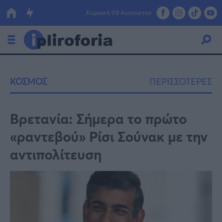
Κυριακή 09 Αυγούστου
Ελλάδα
ΚΟΣΜΟΣ
ΠΕΡΙΣΣΟΤΕΡΕΣ
Οικονομία
Πολιτική
Βρετανία: Σήμερα το πρώτο
«ραντεβού» Ρίσι Σούνακ με την
Τράπεζες
αντιπολίτευση
Επιδοτήσεις
Κόσμος
Lifestyle
ΕΣΠΑ
Αθλητικά