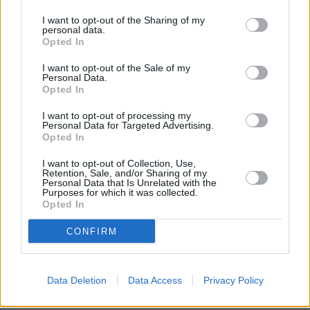
παρουσιάσει τον προϋπολογισμό ως τις 31
I want to opt-out of the Sharing of my
personal data.
Οκτωβρίου. Όμως σήμερα ο υπουργός
Opted In
Εξωτερικών Τζέιμς Κλέβερλι δήλωσε ότι «δεν
I want to opt-out of the Sale of my
έχει συγκεκριμένη επιβεβαίωση» για την
Personal Data.
Opted In
ημέρα που θα παρουσιαστεί ο
προϋπολογισμός.
I want to opt-out of processing my
Personal Data for Targeted Advertising.
Opted In
«Ο Σούνακ φυσικά θα θέλει να έχει λίγο
I want to opt-out of Collection, Use,
χρόνο για να εξετάσει τις λεπτομέρειες»,
Retention, Sale, and/or Sharing of my
Personal Data that Is Unrelated with the
επεσήμανε. «Γνωρίζουμε ότι (ο
Purposes for which it was collected.
Opted In
προϋπολογισμός) πρέπει να παρουσιαστεί
σύντομα. Γνωρίζουμε ότι οι άνθρωποι
CONFIRM
θέλουν βεβαιότητα. Γνωρίζουμε ότι οι
άνθρωποι θέλουν μια πιο ξεκάθαρη εικόνα
Data Deletion
Data Access
Privacy Policy
των σχεδίων της κυβέρνησης».