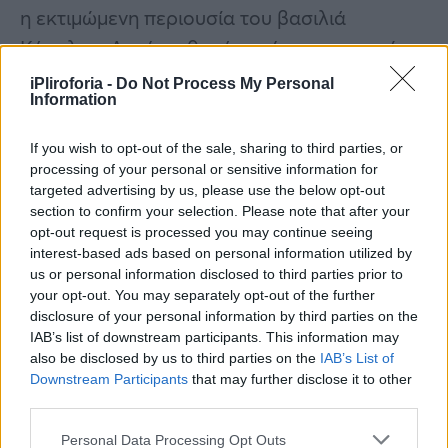
η εκτιμώμενη περιουσία του βασιλιά
Κάρολου. Αυτό να θυμάστε όταν τον ακούτε
να μιλά για ‘δύσκολες αποφάσεις’», τόνισε η
iPliroforia -
Do Not Process My Personal
Information
Νάντια Γουίτομ βουλευτής των Εργατικών.
If you wish to opt-out of the sale, sharing to third parties, or
Θέλει να έχει λίγο χρόνο για να εξετάσει τις
processing of your personal or sensitive information for
λεπτομέρειες
targeted advertising by us, please use the below opt-out
section to confirm your selection. Please note that after your
opt-out request is processed you may continue seeing
Υπέρμαχος της μείωσης των δαπανών για την
interest-based ads based on personal information utilized by
αντιμετώπιση του πληθωρισμού, και όχι της
us or personal information disclosed to third parties prior to
αύξησης του χρέους για τη στήριξη των
your opt-out. You may separately opt-out of the further
disclosure of your personal information by third parties on the
νοικοκυριών – μια πολιτική που προτίμησε η
IAB’s list of downstream participants. This information may
Τρας— ο Σούνακ διατήρησε στη θέση του
also be disclosed by us to third parties on the
IAB’s List of
Downstream Participants
that may further disclose it to other
υπουργού Οικονομικών τον Τζέρεμι Χαντ.
third parties.
Κανονικά η κυβέρνηση θα έπρεπε να
Personal Data Processing Opt Outs