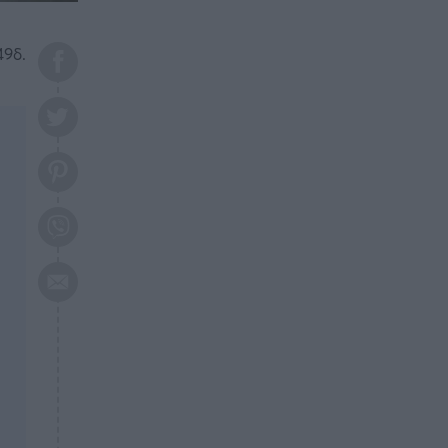
το 2026: Πότε θα έρθει η
μεγάλη αλλαγή
49δ.
ΕΠΙΚΑΙΡΟΤΗΤΑ
20:45
Τραγωδία στη Λάρισα: Νεκρός
50χρονος με αδιανόητο τρόπο
ΥΓΕΙΑ
20:20
Ελάχιστοι τη γνωρίζουν: Η
βιταμίνη που καταπολεμά
κατάθλιψη, κούραση, κόπωση
ΕΠΙΚΑΙΡΟΤΗΤΑ
19:50
ΕΚΤΑΚΤΟ: Σεισμός τώρα στην
Αττική
ΕΠΙΚΑΙΡΟΤΗΤΑ
19:20
«Συναγερμός» τώρα στη
Γλυφάδα
ΕΠΙΚΑΙΡΟΤΗΤΑ
18:45
Θλίψη: Πέθανε πολύτεκνη