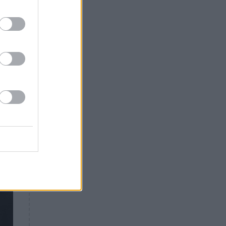
Θλίψη: Έφυγε από τη ζωή
γνωστός Έλληνας ηθοποιός