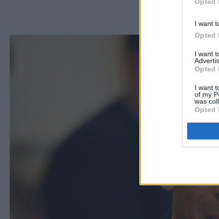
Opted 
I want t
Opted 
I want 
Advertis
Opted 
I want t
of my P
was col
Opted 