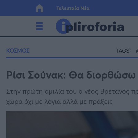
Τελευταία Νέα
Ελλάδα
Οικονο
ΚΟΣΜΟΣ
TAGS:
Κόσμος
Lifesty
Ρίσι Σούνακ: Θα διορθώσω 
Υγεία
Γυναίκ
Στην πρώτη ομιλία του ο νέος Βρετανός π
χώρα όχι με λόγια αλλά με πράξεις