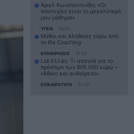
Άριελ Κωνσταντινίδη: «Οι
αποτυχίες είναι το μεγαλύτερό
μου μάθημα»
ΥΓΕΙΑ
15:51
Μύθοι και Αλήθειες γύρω από
το life Coaching
ΕΠΙΧΕΙΡΗΣΕΙΣ
21:55
Lidl Ελλάς: Τι απαντά για το
πρόστιμο των 805.000 ευρώ –
«Άδικο και αυθαίρετο»
ΕΠΙΚΑΙΡΟΤΗΤΑ
21:30
Στο εκπαιδευτικό του ταξίδι
σκοτώθηκε ο 20χρονος
ναυτικός του Blue Star Chios –
Πώς έγινε το τραγικό
δυστύχημα
ΖΩΔΙΑ
21:10
Αυτά τα 3 ζώδια θα πετύχουν