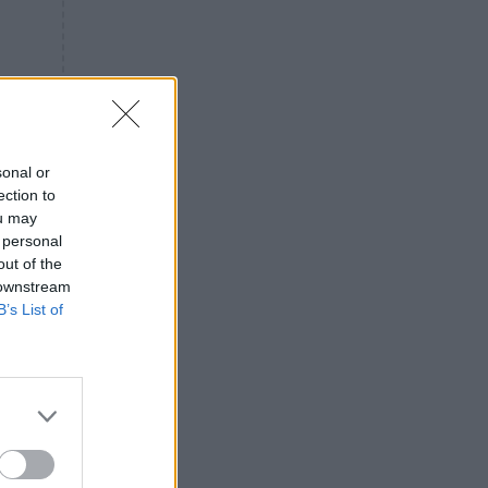
«ενόχληση» με τους πολίτες
για τα Τέμπη- «Αυτή η χώρα
είχε και άλλα δυστυχήματα»
ΠΙΣΤΗ
16:09
Μήτηρ του Ιησού: Προσευχή
στην Παναγία για τις δύσκολες
στιγμές
sonal or
ection to
ΥΓΕΙΑ
15:42
ou may
Συναγερμός στις ευρωπαϊκές
 personal
αγορές: Ανακαλούνται
out of the
πεπόνια και σταφύλια με
 downstream
φυτοφάρμακα
B’s List of
GOSSIP
15:12
Νεφέλη Μεγκ: Το βίντεο για τη
Σίσσυ Χρηστίδου έφερε
αντιδράσεις – «Είμαστε ok με
τα ενέσιμα;»
ΕΛΛΑΔΑ
14:46