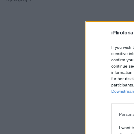
iPliroforia
If you wish 
sensitive in
confirm you
continue se
information 
further disc
participants
Downstream 
Persona
I want t