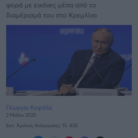
Υγεία
φορά με εικόνες μέσα από το
διαμέρισμά του στο Κρεμλίνο
Γυναίκα
Καιρός
Γεωργία Κεφάλα
2 Μαΐου 2025
Εκτ. Χρόνος Ανάγνωσης: 1λ. 43δ.