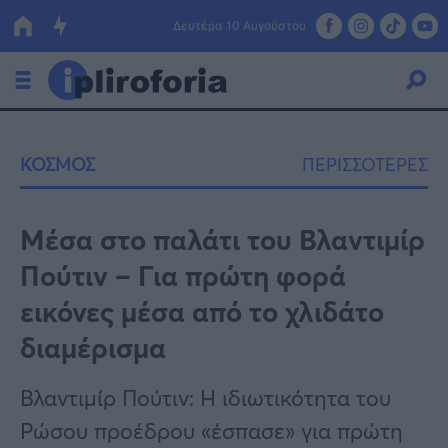
Δευτέρα 10 Αυγούστου
Ελλάδα
ΚΟΣΜΟΣ
ΠΕΡΙΣΣΟΤΕΡΕΣ
Οικονομία
Πολιτική
Μέσα στο παλάτι του Βλαντιμίρ
Πούτιν – Για πρώτη φορά
Τράπεζες
εικόνες μέσα από το χλιδάτο
Επιδοτήσεις
Κόσμος
διαμέρισμα
Lifestyle
ΕΣΠΑ
Βλαντιμίρ Πούτιν: Η ιδιωτικότητα του
Αθλητικά
Ρώσου προέδρου «έσπασε» για πρώτη