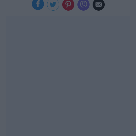
Viral
Κουζίνα
Ζώδια
Pet
Πίστη