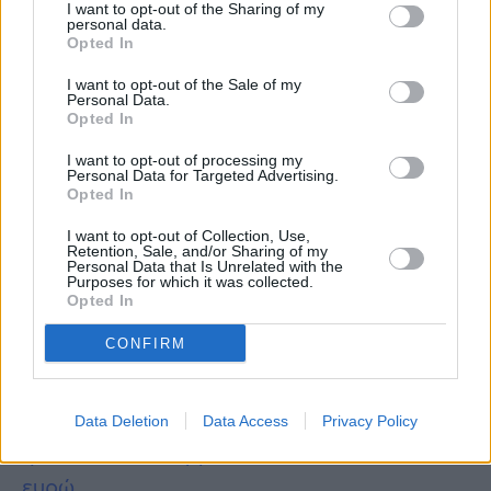
αυτοκράτορα Αλέξανδρου Γ΄ βρίσκεται σε
I want to opt-out of the Sharing of my
personal data.
περίοπτη θέση πάνω σε ένα τραπέζι, ενώ στο
Opted In
κέντρο του δωματίου υπάρχουν αρκετοί
I want to opt-out of the Sale of my
καναπέδες σε ανοιχτά χρώματα.
Personal Data.
Opted In
Υπάρχει επίσης ένα λευκό πιάνο με ουρά
I want to opt-out of processing my
Personal Data for Targeted Advertising.
δίπλα στο παράθυρο, το οποίο ο Πούτιν
Opted In
ισχυρίζεται ότι σπάνια καταφέρνει να παίξει.
I want to opt-out of Collection, Use,
Retention, Sale, and/or Sharing of my
Personal Data that Is Unrelated with the
Περισσότερες
Ειδήσεις σήμερα
Purposes for which it was collected.
Opted In
Οριστικό: «Κλείδωσε» η μεγάλη αλλαγή του
CONFIRM
καιρού σε δύο 24ωρα
Τους έπιασαν κορόιδα: Οι «χρυσές λίρες»
Data Deletion
Data Access
Privacy Policy
ήταν 20λεπτα κέρματα και «κλαίνε» 320.000
ευρώ