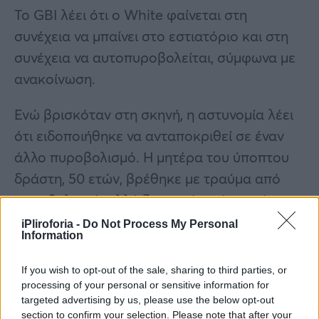
Το GBI λέει ότι ο White φαίνεται στη
συνέχεια να μπαίνει στο εστιατόριο και στη
συνέχεια να αυτοπυροβολείται, σύμφωνα με
ανακοίνωση.
Ενώ βρισκόταν στη σκηνή, η αστυνομία λέει
ότι ειδοποιήθηκε να ανταποκριθεί σε έναν
άλλο πυροβολισμό. Η μητέρα του ύποπτου
δράστη, 50 ετών, βρέθηκε με τραύμα από
πυροβολισμό, αλλά ζωντανή σε ένα σπίτι
στην 6th Street Southwest. Οι αρχές
iPliroforia -
Do Not Process My Personal
Information
επιβεβαίωσαν ότι μεταφέρθηκε σε
νοσοκομείο, αλλά αργότερα πέθανε από τα
If you wish to opt-out of the sale, sharing to third parties, or
τραύματά της.
processing of your personal or sensitive information for
targeted advertising by us, please use the below opt-out
section to confirm your selection. Please note that after your