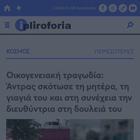
Σάββατο 08 Αυγούστου
Ελλάδα
ΚΟΣΜΟΣ
ΠΕΡΙΣΣΟΤΕΡΕΣ
Οικονομία
Πολιτική
Οικογενειακή τραγωδία:
Άντρας σκότωσε τη μητέρα, τη
Τράπεζες
γιαγιά του και στη συνέχεια την
Επιδοτήσεις
Κόσμος
διευθύντρια στη δουλειά του
Lifestyle
ΕΣΠΑ
Αθλητικά