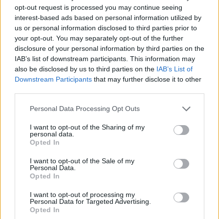
Στη συνέχεια, η αστυνομία ανταποκρίθηκε σε
opt-out request is processed you may continue seeing
ένα τρίτο περιστατικό πυροβολισμών. Η
interest-based ads based on personal information utilized by
us or personal information disclosed to third parties prior to
γιαγιά του ύποπτου δράστη, 74 ετών,
your opt-out. You may separately opt-out of the further
πυροβολήθηκε μέχρι θανάτου δίπλα στο
disclosure of your personal information by third parties on the
σπίτι της, επιβεβαίωσαν οι αρχές.
IAB’s list of downstream participants. This information may
also be disclosed by us to third parties on the
IAB’s List of
Downstream Participants
that may further disclose it to other
Η θλίψη ξεχειλίζει στους δρόμους του
third parties.
Moultrie. Μια γυναίκα με την οποία μίλησε το
Personal Data Processing Opt Outs
WALB ζει απέναντι από το περιστατικό με
τους πυροβολισμούς στην 6th Street
I want to opt-out of the Sharing of my
personal data.
Southwest που συνέβη. Είπε ότι άκουσε
Opted In
περίπου έξι με επτά πυροβολισμούς να
I want to opt-out of the Sale of my
Personal Data.
πέφτουν γύρω στις 12 το πρωί της Πέμπτης,
Opted In
αλλά δεν είδε τίποτα όταν κοίταξε έξω.
I want to opt-out of processing my
Personal Data for Targeted Advertising.
Ο Tanner Strickland, κάτοικος του Moultrie,
Opted In