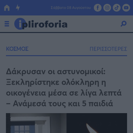
Σάββατο 08 Αυγούστου
Ελλάδα
ΚΟΣΜΟΣ
ΠΕΡΙΣΣΟΤΕΡΕΣ
Οικονομία
Πολιτική
Δάκρυσαν οι αστυνομικοί:
Ξεκληρίστηκε ολόκληρη η
Τράπεζες
οικογένεια μέσα σε λίγα λεπτά
Επιδοτήσεις
Κόσμος
– Ανάμεσά τους και 5 παιδιά
Lifestyle
ΕΣΠΑ
Αθλητικά