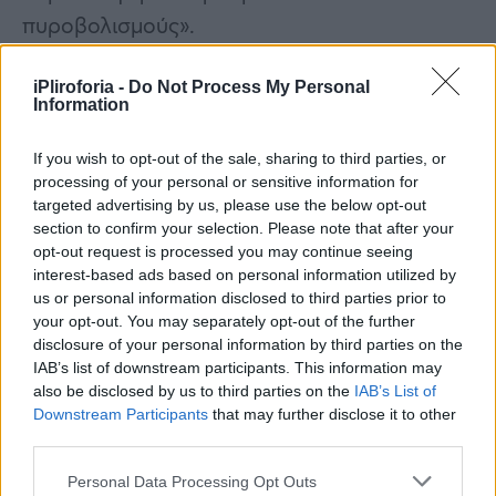
πυροβολισμούς».
Ο ρεπουμπλικάνος κυβερνήτης της Γιούτα, ο
iPliroforia -
Do Not Process My Personal
Information
Σπένσερ Κοξ, κάλεσε τους συμπολίτες του να
προσευχηθούν για τους 7.000 κατοίκους της
If you wish to opt-out of the sale, sharing to third parties, or
πόλης Ίνοχ που έχει συγκλονιστεί από αυτό
processing of your personal or sensitive information for
targeted advertising by us, please use the below opt-out
το στυγερό έγκλημα.
section to confirm your selection. Please note that after your
opt-out request is processed you may continue seeing
Την οδύνη του εξέφρασε το προεδρικό
interest-based ads based on personal information utilized by
ζεύγος των ΗΠΑ, που «θρηνεί μαζί με τους
us or personal information disclosed to third parties prior to
your opt-out. You may separately opt-out of the further
κατοίκους της πόλης Ίνοχ», σύμφωνα με
disclosure of your personal information by third parties on the
ανακοίνωση του Λευκού Οίκου. «Πολλοί
IAB’s list of downstream participants. This information may
also be disclosed by us to third parties on the
IAB’s List of
Αμερικανοί έχουν χάσει αγαπημένα τους
Downstream Participants
that may further disclose it to other
πρόσωπα ή είδαν τις ζωές τους να
third parties.
ανατρέπονται εξαιτίας της ένοπλης βίας»,
Personal Data Processing Opt Outs