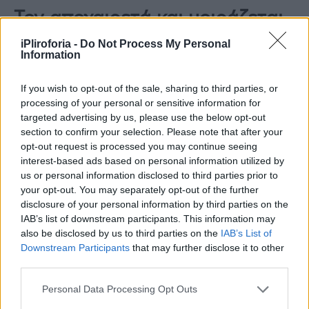
Τον αποχαιρετά και μοιράζεται
τις αναμνήσεις της
iPliroforia -
Do Not Process My Personal
Information
Μπορεί να έχουν περάσει δέκα ολόκληρα
χρόνια από τότε που είχε να τον δει σε
If you wish to opt-out of the sale, sharing to third parties, or
processing of your personal or sensitive information for
κάποια εκδήλωση, αλλά είχε «κολλήσει» με
targeted advertising by us, please use the below opt-out
την προσωπικότητά του.
section to confirm your selection. Please note that after your
opt-out request is processed you may continue seeing
interest-based ads based on personal information utilized by
«Μου άρεσε. Είχε μια πολύ καλή αίσθηση του
us or personal information disclosed to third parties prior to
χιούμορ και μια καλή καρδιά. Αγαπούσε τους
your opt-out. You may separately opt-out of the further
ανθρώπους, κάτι που για μένα, ιδίως ως
disclosure of your personal information by third parties on the
IAB’s list of downstream participants. This information may
ηθοποιός, είναι τρομερά σημαντικό. Είναι
also be disclosed by us to third parties on the
IAB’s List of
τόσο πολύ θλιβερό όταν σκέφτεσαι πόσο
Downstream Participants
that may further disclose it to other
third parties.
νέος ήταν και πόσο κρίμα που δεν μπόρεσε
να έχει μεγαλύτερο έλεγχο. Δεν μπορώ καν
Personal Data Processing Opt Outs