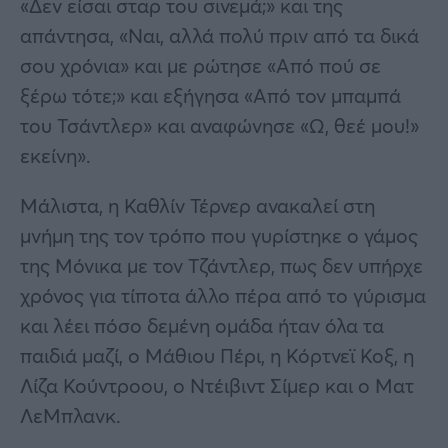
«Δεν είσαι σταρ του σινεμά;» και της
απάντησα, «Ναι, αλλά πολύ πριν από τα δικά
σου χρόνια» και με ρώτησε «Από πού σε
ξέρω τότε;» και εξήγησα «Από τον μπαμπά
του Τσάντλερ» και αναφώνησε «Ω, θεέ μου!»
εκείνη».
Μάλιστα, η Καθλίν Τέρνερ ανακαλεί στη
μνήμη της τον τρόπο που γυρίστηκε ο γάμος
της Μόνικα με τον Τζάντλερ, πως δεν υπήρχε
χρόνος για τίποτα άλλο πέρα από το γύρισμα
και λέει πόσο δεμένη ομάδα ήταν όλα τα
παιδιά μαζί, ο Μάθιου Πέρι, η Κόρτνεϊ Κοξ, η
Λίζα Κούντροου, ο Ντέιβιντ Σίμερ και ο Ματ
ΛεΜπλανκ.