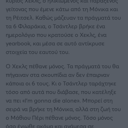
κύριος Χεκλς, ο ηλικιωμένος και παράξενος
γείτονας που έμενε κάτω από τη Μόνικα και
τη Ρέιτσελ. Καθώς μάζευαν τα πράγματά του
τα 6 Φιλαράκια, ο Τσάντλερ βρήκε ένα
ημερολόγιο που κρατούσε ο Χεκλς, ένα
yearbook, και μέσα σε αυτό αντίκρυσε
στοιχεία του εαυτού του.
Ο Χεκλς πέθανε μόνος. Τα πράγματά του θα
πήγαιναν στα σκουπίδια αν δεν έπαιρναν
κάποια οι 6 τους. Κι ο Τσάντλερ ταράχτηκε
τόσο από αυτά που διάβασε, που κατέληξε
να πει «I’m gonna die alone». Μπορεί στη
σειρά να βρήκε τη Μόνικα, αλλά στη ζωή του
ο Μάθιου Πέρι πέθανε μόνος. Τόσο μόνος
όσο ένιωθε ακόμα και ανάμεσα σε