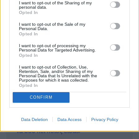
να φανταστώ την πίεση που βίωσαν αυτά τα
I want to opt-out of the Sharing of my
personal data.
παιδιά, με το να γίνουν ένα παγκόσμιο
Opted In
φαινόμενο. Πρέπει να είχε πολύ μεγάλη
I want to opt-out of the Sale of my
συναισθηματική φόρτιση όλο αυτό», λέει
Personal Data.
Opted In
τόσο ανθρώπινα η Καθλίν Τέρνερ.
I want to opt-out of processing my
Personal Data for Targeted Advertising.
Opted In
Συνεντεύξεις 18/11/2025
I want to opt-out of Collection, Use,
Δήμητρα Δερζέκου: «Λέω τη δική μου
Retention, Sale, and/or Sharing of my
Personal Data that Is Unrelated with the
Purposes for which it was collected.
αλήθεια»
Opted In
CONFIRM
Συνεντεύξεις 18/11/2025
Data Deletion
Data Access
Privacy Policy
Τζεφ Μοντάνα: «Κανένας δεν μπορεί
να σου πει ποιος είσαι»