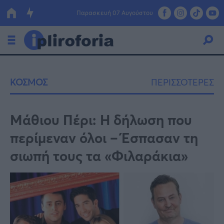
Παρασκευή 07 Αυγούστου
Ελλάδα
ΚΟΣΜΟΣ
ΠΕΡΙΣΣΟΤΕΡΕΣ
Οικονομία
Πολιτική
Μάθιου Πέρι: Η δήλωση που
περίμεναν όλοι – Έσπασαν τη
Τράπεζες
σιωπή τους τα «Φιλαράκια»
Επιδοτήσεις
Κόσμος
Lifestyle
ΕΣΠΑ
Αθλητικά