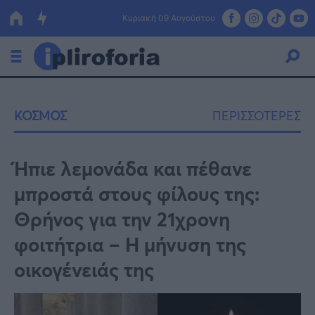
Κυριακή 09 Αυγούστου
Ελλάδα
ΚΟΣΜΟΣ
ΠΕΡΙΣΣΟΤΕΡΕΣ
Οικονομία
Πολιτική
Ήπιε λεμονάδα και πέθανε
μπροστά στους φίλους της:
Τράπεζες
Θρήνος για την 21χρονη
Επιδοτήσεις
Κόσμος
φοιτήτρια – Η μήνυση της
Lifestyle
ΕΣΠΑ
οικογένειάς της
Αθλητικά