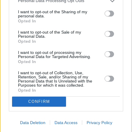
Personal Data Processing Opt Outs
εταιρεία δεν παρείχε προειδοποίηση «για
I want to opt-out of the Sharing of my
τυχόν επικίνδυνες επιπτώσεις… στην
personal data.
Opted In
αρτηριακή πίεση, τον καρδιακό ρυθμό και/ή
τη λειτουργία του εγκεφάλου», αλλά και
I want to opt-out of the Sale of my
Personal Data.
διευκρινιστικές πληροφορίες για τα
Opted In
συστατικά του ποτού.
I want to opt-out of processing my
Personal Data for Targeted Advertising.
Opted In
I want to opt-out of Collection, Use,
Retention, Sale, and/or Sharing of my
Personal Data that Is Unrelated with the
Purposes for which it was collected.
Opted In
CONFIRM
Data Deletion
Data Access
Privacy Policy