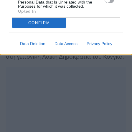
Το στέλεχος του ιού που κυκλοφορεί στην
Personal Data that Is Unrelated with the
Purposes for which it was collected.
Ουγκάντα είναι αυτό του Σουδάν, για το
Opted In
οποίο δεν υπάρχει δοκιμασμένο εμβόλιο, σε
CONFIRM
αντίθεση με το λεγόμενο στέλεχος του Ζαΐρ,
που είναι πιο συνηθισμένο και που
Data Deletion
Data Access
Privacy Policy
καταγράφηκε κατά τις πρόσφατες εξάρσεις
στη γειτονική Λαϊκή Δημοκρατία του Κονγκό.