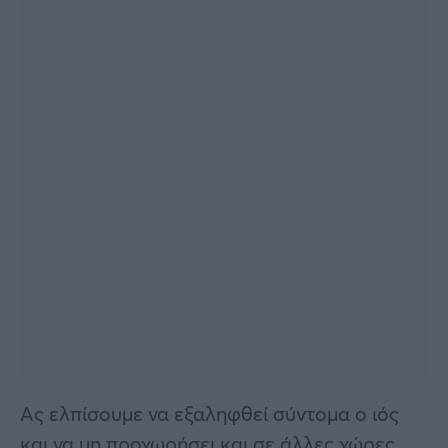
Ας ελπίσουμε να εξαληφθεί σύντομα ο ιός
και να μη προχωρήσει και σε άλλες χώρες