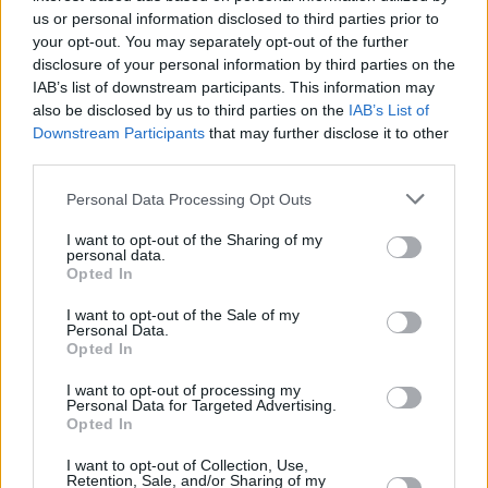
us or personal information disclosed to third parties prior to
your opt-out. You may separately opt-out of the further
disclosure of your personal information by third parties on the
IAB’s list of downstream participants. This information may
also be disclosed by us to third parties on the
IAB’s List of
Τον περασμένο μήνα, η κυβέρνηση εξέφρασε
Downstream Participants
that may further disclose it to other
third parties.
την αισιοδοξία ότι το ξέσπασμα του Έμπολα
θα εξαλειφθεί έως τα τέλη του έτους.
Personal Data Processing Opt Outs
I want to opt-out of the Sharing of my
Δεν ξεφεύγουν εκτός ελέγχου
personal data.
Opted In
στην Ουγκάντα για τον Έμπολα
I want to opt-out of the Sale of my
Personal Data.
Το ανώτατο όργανο δημόσιας υγείας στην
Opted In
Αφρική δήλωσε την περασμένη εβδομάδα
I want to opt-out of processing my
Personal Data for Targeted Advertising.
πως εκτιμά ότι η κατάσταση «δεν ξεφεύγει
Opted In
εκτός ελέγχου».
I want to opt-out of Collection, Use,
Retention, Sale, and/or Sharing of my