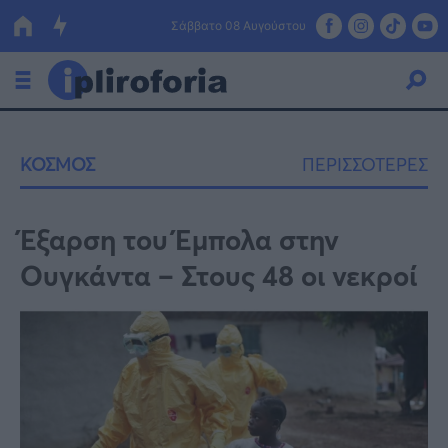
Σάββατο 08 Αυγούστου
Ελλάδα
ΚΟΣΜΟΣ
ΠΕΡΙΣΣΟΤΕΡΕΣ
Οικονομία
Πολιτική
Έξαρση του Έμπολα στην
Ουγκάντα – Στους 48 οι νεκροί
Τράπεζες
Επιδοτήσεις
Κόσμος
Lifestyle
ΕΣΠΑ
Αθλητικά