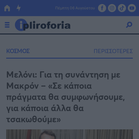
Πέμπτη 06 Αυγούστου
Ελλάδα
ΚΟΣΜΟΣ
ΠΕΡΙΣΣΟΤΕΡΕΣ
Οικονομία
Πολιτική
Μελόνι: Για τη συνάντηση με
Μακρόν – «Σε κάποια
Τράπεζες
πράγματα θα συμφωνήσουμε,
Επιδοτήσεις
Κόσμος
για κάποια άλλα θα
Lifestyle
ΕΣΠΑ
τσακωθούμε»
Αθλητικά