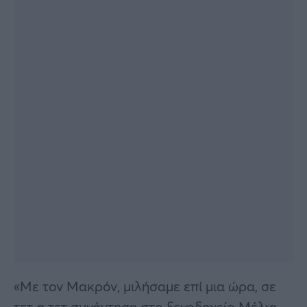
«Με τον Μακρόν, μιλήσαμε επί μια ώρα, σε
τετ α τετ συνάντηση στο ξενοδοχείο Μέλια