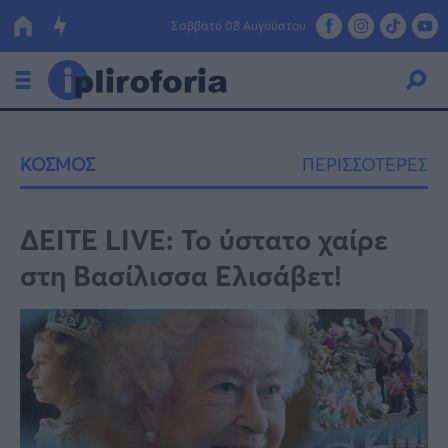
Σάββατο 08 Αυγούστου
Ελλάδα
ΚΟΣΜΟΣ
ΠΕΡΙΣΣΟΤΕΡΕΣ
Οικονομία
Πολιτική
ΔΕΙΤΕ LIVE: To ύστατο χαίρε
στη Βασίλισσα Ελισάβετ!
Τράπεζες
Επιδοτήσεις
Κόσμος
Lifestyle
ΕΣΠΑ
Αθλητικά