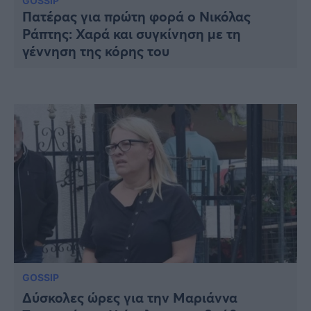
Υγεία
GOSSIP
Πατέρας για πρώτη φορά ο Νικόλας
Ράπτης: Χαρά και συγκίνηση με τη
Γυναίκα
γέννηση της κόρης του
Καιρός
GOSSIP
Δύσκολες ώρες για την Μαριάννα