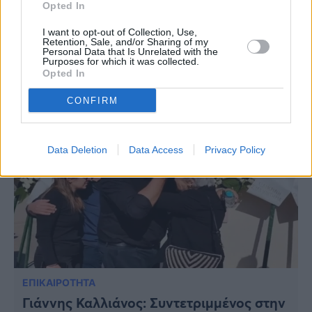
LIFESTYLE
Opted In
Μαρίνα Σάττι: Κυκλοφόρησε νέο
I want to opt-out of Collection, Use,
άλμπουμ – Ποιο τραγούδι αφιερώνει στον
Retention, Sale, and/or Sharing of my
Personal Data that Is Unrelated with the
πατέρα της
Purposes for which it was collected.
Opted In
CONFIRM
Data Deletion
Data Access
Privacy Policy
ΕΠΙΚΑΙΡΟΤΗΤΑ
Γιάννης Καλλιάνος: Συντετριμμένος στην