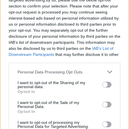
targeted advertising by us, please use the below opt-out
section to confirm your selection. Please note that after your
GOSSIP
opt-out request is processed you may continue seeing
«Λύγισε» η Δέσποινα Βανδή για την
interest-based ads based on personal information utilized by
απώλεια του πατέρα της: «Είναι δύσκολο
us or personal information disclosed to third parties prior to
να συνηθίσεις ότι δεν θα ξαναμοιραστείς
your opt-out. You may separately opt-out of the further
τίποτα»
disclosure of your personal information by third parties on the
IAB’s list of downstream participants. This information may
also be disclosed by us to third parties on the
IAB’s List of
Downstream Participants
that may further disclose it to other
third parties.
Personal Data Processing Opt Outs
I want to opt-out of the Sharing of my
personal data.
Opted In
I want to opt-out of the Sale of my
Personal Data.
Opted In
I want to opt-out of processing my
Personal Data for Targeted Advertising.