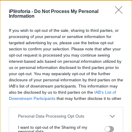
λείπει και να μιλάνε άλλοι για εκείνον χωρίς
να μπορεί να απαντήσει. Περίμενα ότι θα το
iPliroforia -
Do Not Process My Personal
Information
σεβαστεί. Το γυαλί που σπάει δεν
ξανακολλάει ποτέ με τον ίδιο τρόπο».
If you wish to opt-out of the sale, sharing to third parties, or
processing of your personal or sensitive information for
targeted advertising by us, please use the below opt-out
section to confirm your selection. Please note that after your
Συνεντεύξεις 18/11/2025
opt-out request is processed you may continue seeing
Δήμητρα Δερζέκου: «Λέω τη δική μου
interest-based ads based on personal information utilized by
us or personal information disclosed to third parties prior to
αλήθεια»
your opt-out. You may separately opt-out of the further
disclosure of your personal information by third parties on the
IAB’s list of downstream participants. This information may
also be disclosed by us to third parties on the
IAB’s List of
Downstream Participants
that may further disclose it to other
Συνεντεύξεις 18/11/2025
third parties.
Τζεφ Μοντάνα: «Κανένας δεν μπορεί
να σου πει ποιος είσαι»
Personal Data Processing Opt Outs
I want to opt-out of the Sharing of my
personal data.