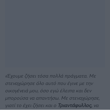
«Έχουμε ζήσει τόσα πολλά πράγματα. Με
στεναχώρησε όλο αυτό που έγινε με την
οικογένειά μου, όσο εγώ έλειπα και δεν
μπορούσα να απαντήσω. Με στεναχώρησε,
γιατί το έχει ζήσει και ο
Τριαντάφυλλος,
να