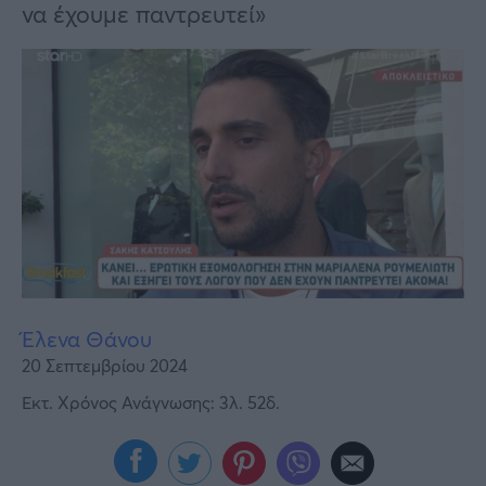
Υγεία
να έχουμε παντρευτεί»
Γυναίκα
Καιρός
Έλενα Θάνου
20 Σεπτεμβρίου 2024
Εκτ. Χρόνος Ανάγνωσης: 3λ. 52δ.