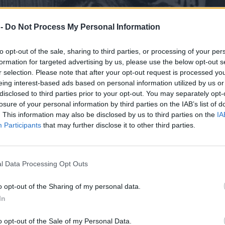
 -
Do Not Process My Personal Information
to opt-out of the sale, sharing to third parties, or processing of your per
formation for targeted advertising by us, please use the below opt-out s
r selection. Please note that after your opt-out request is processed y
eing interest-based ads based on personal information utilized by us or
disclosed to third parties prior to your opt-out. You may separately opt-
losure of your personal information by third parties on the IAB’s list of
. This information may also be disclosed by us to third parties on the
IA
Participants
that may further disclose it to other third parties.
η Καρέζη: Μια σπάνια φωτογραφία
l Data Processing Opt Outs
o opt-out of the Sharing of my personal data.
In
ιεύτηκε στο Instagram από τον δημοσιογράφο και
ς της Κρήτης», Νίκος Ξυλούρης, απαθανατίζεται
o opt-out of the Sale of my Personal Data.