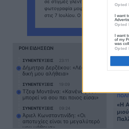
σε στιγμές γλεντιού με την αξεπέραστη
Opted 
φωτογραφία μοιράστηκε με αφορμή τα
στις 7 Ιουλίου. Ο Λουπάσης την […]
I want 
Advertis
Opted 
I want t
of my P
was col
ΡΟΗ ΕΙΔΗΣΕΩΝ
Opted 
ΣΥΝΕΝΤΕΥΞΕΙΣ
23:11
Δήμητρα Δερζέκου: «Λέω τη
δική μου αλήθεια»
ΣΥΝΕΝΤΕΥΞΕΙΣ
19:09
Τζεφ Μοντάνα: «Κανένας δεν
ΠΟΛΙ
μπορεί να σου πει ποιος είσαι»
«Η Α
ΣΥΝΕΝΤΕΥΞΕΙΣ
09:24
μιού
Άριελ Κωνσταντινίδη: «Οι
Παλ
αποτυχίες είναι το μεγαλύτερό
μου μάθημα»