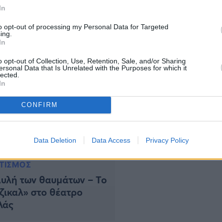
 Τζένη Καρέζη στο σπίτι της στα Ιλίσια το 1973. Η
In
 88α γενέθλια του Ξυλούρη, που γιορτάστηκαν
to opt-out of processing my Personal Data for Targeted
ing.
In
o opt-out of Collection, Use, Retention, Sale, and/or Sharing
ersonal Data that Is Unrelated with the Purposes for which it
lected.
In
CONFIRM
Data Deletion
Data Access
Privacy Policy
ΤΙΣΜΟΣ
υλή των θαυμάτων – Το
ζικαλ» στο θέατρο
λάς