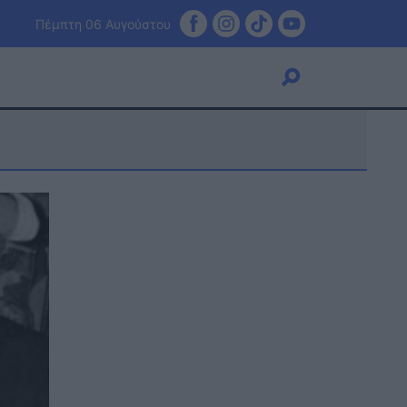
Πέμπτη 06 Αυγούστου
Viral
Κουζίνα
Ζώδια
Pet
Πίστη