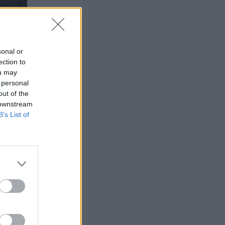
sonal or
ection to
ou may
 personal
out of the
 downstream
B’s List of