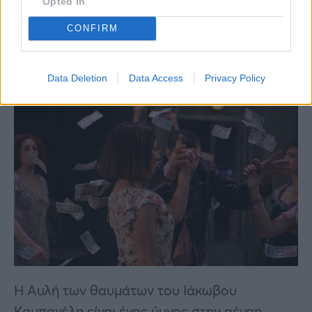
Opted In
CONFIRM
Data Deletion
Data Access
Privacy Policy
Η Αυλή των θαυμάτων του Ιάκωβου
Καμπανέλη είναι ένας ύμνος στην αέναη