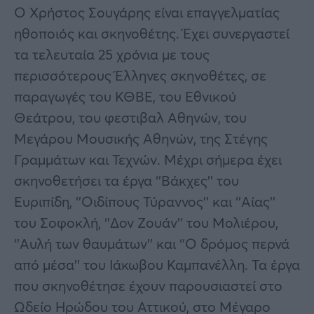
Ο Χρήστος Σουγάρης είναι επαγγελματίας
ηθοποιός και σκηνοθέτης. Έχει συνεργαστεί
τα τελευταία 25 χρόνια με τους
περισσότερους Έλληνες σκηνοθέτες, σε
παραγωγές του ΚΘΒΕ, του Εθνικού
Θεάτρου, του φεστιβαλ Αθηνών, του
Μεγάρου Μουσικής Αθηνών, της Στέγης
Γραμμάτων και Τεχνών. Μέχρι σήμερα έχει
σκηνοθετήσει τα έργα ‘’Βάκχες’’ του
Ευριπίδη, ‘’Οιδίπους Τύραννος’’ και ‘’Αίας’’
του Σοφοκλή, ‘’Δον Ζουάν’’ του Μολιέρου,
‘’Αυλή των θαυμάτων’’ και ‘’Ο δρόμος περνά
από μέσα’’ του Ιάκωβου Καμπανέλλη. Τα έργα
που σκηνοθέτησε έχουν παρουσιαστεί στο
Ωδείο Ηρώδου του Αττικού, στο Μέγαρο