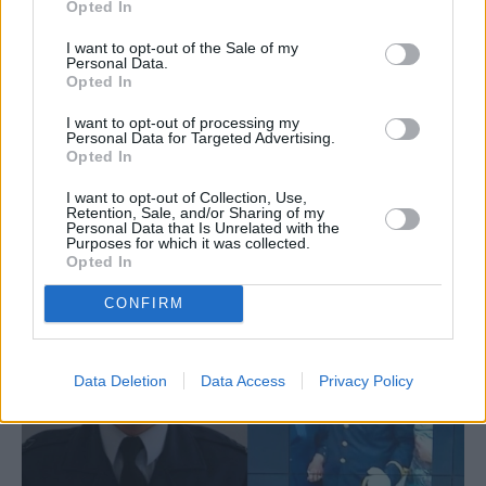
Opted In
I want to opt-out of the Sale of my
Personal Data.
Opted In
I want to opt-out of processing my
ΑΦΙΕΡΩΜΑΤΑ
Personal Data for Targeted Advertising.
«Δήλωσε πρώτη την Ικάρων και
Opted In
καταστραφήκαμε όλοι»: Κατέρρευσε ο
I want to opt-out of Collection, Use,
τραγικός πατέρας του 29χρονου
Retention, Sale, and/or Sharing of my
Personal Data that Is Unrelated with the
Υποσμηναγού
Purposes for which it was collected.
Opted In
CONFIRM
Data Deletion
Data Access
Privacy Policy