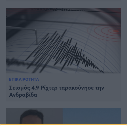
Viral
Κουζίνα
Ζώδια
Pet
Πίστη
ΕΠΙΚΑΙΡΟΤΗΤΑ
Σεισμός 4,9 Ρίχτερ ταρακούνησε την
Ανδραβίδα