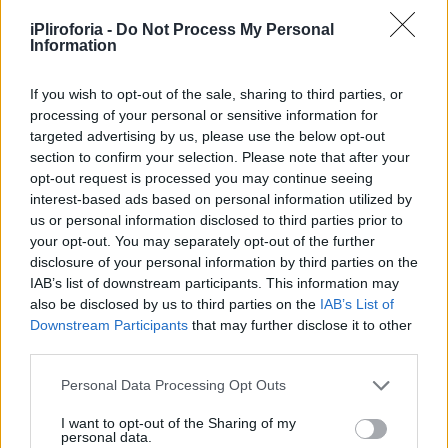
iPliroforia -
Do Not Process My Personal
Information
If you wish to opt-out of the sale, sharing to third parties, or
processing of your personal or sensitive information for
targeted advertising by us, please use the below opt-out
section to confirm your selection. Please note that after your
opt-out request is processed you may continue seeing
VIDEOS
interest-based ads based on personal information utilized by
Το τράβηξε ο πατέρας του σε βίντεο: Η
us or personal information disclosed to third parties prior to
στιγμή που ο 29χρονος υποσμηναγός
your opt-out. You may separately opt-out of the further
πετά πάνω από το χωριό του
disclosure of your personal information by third parties on the
IAB’s list of downstream participants. This information may
also be disclosed by us to third parties on the
IAB’s List of
Downstream Participants
that may further disclose it to other
third parties.
Personal Data Processing Opt Outs
I want to opt-out of the Sharing of my
personal data.