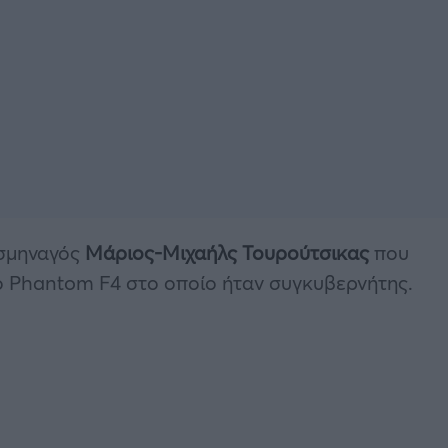
 σμηναγός
Μάριος-Μιχαήλς Τουρούτσικας
που
ό Phantom F4 στο οποίο ήταν συγκυβερνήτης.