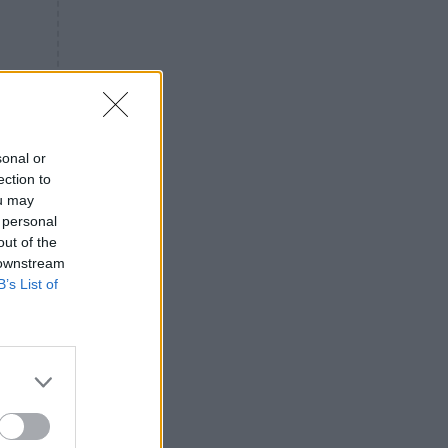
«ενόχληση» με τους πολίτες
για τα Τέμπη- «Αυτή η χώρα
είχε και άλλα δυστυχήματα»
ΠΙΣΤΗ
16:09
Μήτηρ του Ιησού: Προσευχή
στην Παναγία για τις δύσκολες
στιγμές
sonal or
ection to
ΥΓΕΙΑ
15:42
ou may
Συναγερμός στις ευρωπαϊκές
 personal
αγορές: Ανακαλούνται
out of the
πεπόνια και σταφύλια με
 downstream
φυτοφάρμακα
B’s List of
GOSSIP
15:12
Νεφέλη Μεγκ: Το βίντεο για τη
Σίσσυ Χρηστίδου έφερε
ου,
αντιδράσεις – «Είμαστε ok με
τα ενέσιμα;»
ΕΛΛΑΔΑ
14:46