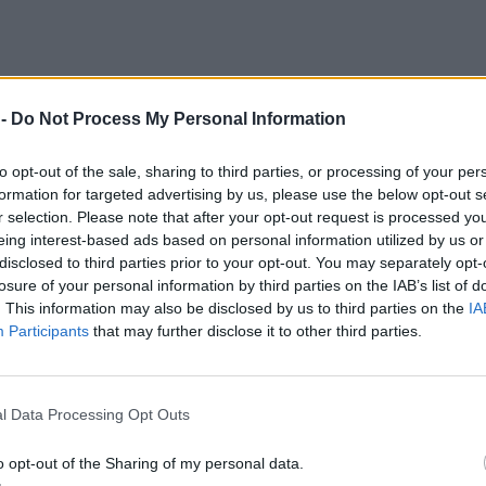
 -
Do Not Process My Personal Information
to opt-out of the sale, sharing to third parties, or processing of your per
formation for targeted advertising by us, please use the below opt-out s
r selection. Please note that after your opt-out request is processed y
eing interest-based ads based on personal information utilized by us or
disclosed to third parties prior to your opt-out. You may separately opt-
losure of your personal information by third parties on the IAB’s list of
. This information may also be disclosed by us to third parties on the
IA
Participants
that may further disclose it to other third parties.
α σε δω σε έναν ελιγμό
» όταν τον είδα είπα «
Θεέ μ
l Data Processing Opt Outs
Μιχαήλ Τουρούτσικα.
o opt-out of the Sharing of my personal data.