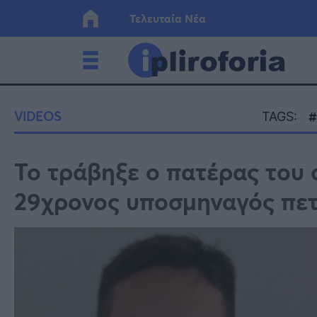
Τελευταία Νέα
Ελλάδα
Οικονο
VIDEOS
TAGS:
Κόσμος
Lifesty
Το τράβηξε ο πατέρας του σ
29χρονος υποσμηναγός πετ
Υγεία
Γυναίκ