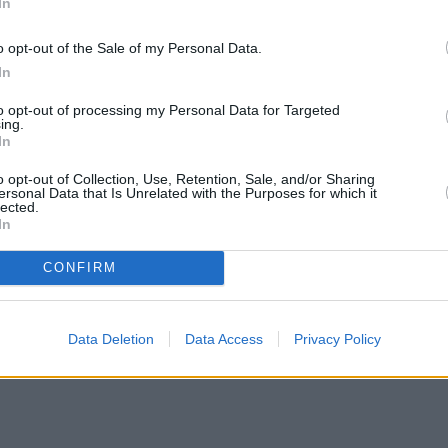
ας, το χωριό του υποσμηναγού
Μάριου-Μιχαήλ
In
τέρα, 30 Ιανουαρίου, μετά την πτώση του μαχητικ
o opt-out of the Sale of my Personal Data.
 πτήση.
In
to opt-out of processing my Personal Data for Targeted
γός πραγματοποίησε ελιγμούς, για πρώτη φορά,
ing.
τα την επιθυμία του πατέρα του,
Κώστα
In
o opt-out of Collection, Use, Retention, Sale, and/or Sharing
ersonal Data that Is Unrelated with the Purposes for which it
lected.
In
CONFIRM
Data Deletion
Data Access
Privacy Policy