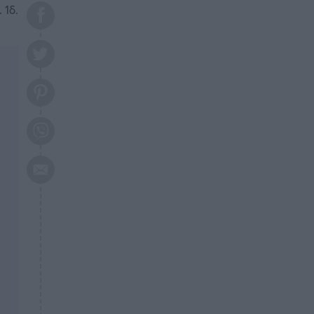
το 2026: Πότε θα έρθει η
 1δ.
μεγάλη αλλαγή
ΕΠΙΚΑΙΡΟΤΗΤΑ
20:45
Τραγωδία στη Λάρισα: Νεκρός
50χρονος με αδιανόητο τρόπο
ΥΓΕΙΑ
20:20
Ελάχιστοι τη γνωρίζουν: Η
βιταμίνη που καταπολεμά
κατάθλιψη, κούραση, κόπωση
ΕΠΙΚΑΙΡΟΤΗΤΑ
19:50
ΕΚΤΑΚΤΟ: Σεισμός τώρα στην
Αττική
ΕΠΙΚΑΙΡΟΤΗΤΑ
19:20
«Συναγερμός» τώρα στη
Γλυφάδα
ΕΠΙΚΑΙΡΟΤΗΤΑ
18:45
Θλίψη: Πέθανε πολύτεκνη