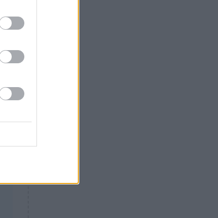
Θλίψη: Έφυγε από τη ζωή
ού
γνωστός Έλληνας ηθοποιός