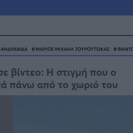
μία
Πολιτική
Τράπεζες
ΑΝΔΡΑΒΙΔΑ
ΜΑΡΙΟΣ ΜΙΧΑΗΛ ΤΟΥΡΟΥΤΣΙΚΑΣ
ΦΑΝΤ
Επιδοτήσεις
le
Αθλητικά
ε βίντεο: Η στιγμή που ο
ΕΣΠΑ
ά πάνω από το χωριό του
α
Καιρός