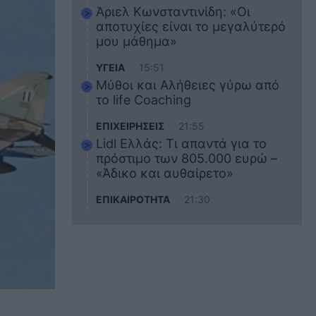
Άριελ Κωνσταντινίδη: «Οι
αποτυχίες είναι το μεγαλύτερό
μου μάθημα»
ΥΓΕΙΑ
15:51
Μύθοι και Αλήθειες γύρω από
το life Coaching
ΕΠΙΧΕΙΡΗΣΕΙΣ
21:55
Lidl Ελλάς: Τι απαντά για το
πρόστιμο των 805.000 ευρώ –
«Άδικο και αυθαίρετο»
ΕΠΙΚΑΙΡΟΤΗΤΑ
21:30
Στο εκπαιδευτικό του ταξίδι
σκοτώθηκε ο 20χρονος
ναυτικός του Blue Star Chios –
Πώς έγινε το τραγικό
δυστύχημα
ΖΩΔΙΑ
21:10
Αυτά τα 3 ζώδια θα πετύχουν