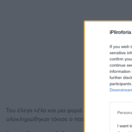
iPliroforia
If you wish 
sensitive in
confirm you
continue se
information 
further disc
participants
Downstream 
Του έλεγα «
έλα και μια φορά κοντά στο σπίτι, ν
Persona
ολοκληρώθηκα
» τόνισε ο πατέρας του
Μάριου-
I want t