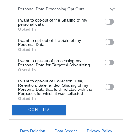
Συνεντεύξεις 18/11/2025
Τζεφ Μοντάνα: «Κανένας δεν μπορεί
Personal Data Processing Opt Outs
να σου πει ποιος είσαι»
I want to opt-out of the Sharing of my
personal data.
Opted In
I want to opt-out of the Sale of my
Τον περασμένο Ιούνιο το όνομά του
Personal Data.
Opted In
μπλέχτηκε στο ρεπορτάζ της Μπεσίκτας, η
οποία αναζητούσε επιθετικό που να
I want to opt-out of processing my
Personal Data for Targeted Advertising.
πλαισιώσει τον Γκέντσον Φερνάντες στην
Opted In
αιχμή του δόρατος. Η ομάδα της
I want to opt-out of Collection, Use,
Retention, Sale, and/or Sharing of my
Κωνσταντινούπολης δεν ήθελαν να βιώσουν
Personal Data that Is Unrelated with the
Purposes for which it was collected.
ξανά το πρόβλημα στο σκοράρισμα που
Opted In
αντιμετώπισαν τη σεζόν 2021-2022 με τον
CONFIRM
Μπατσουαγί και είχαν στραφεί σε πολύ
ποιοτικές επιλογές. Τα ρεπορτάζ
υποστήριζαν, ότι βρισκόταν σε
Data Deletion
Data Access
Privacy Policy