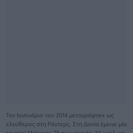
Τον Ιανουάριο του 2014 μεταγράφηκε ως
ελεύθερος στη Ράντερς. Στη Δανία έμεινε μία
τριετία! Μέτρησε 78 συμμετοχές, 34 γκολ και