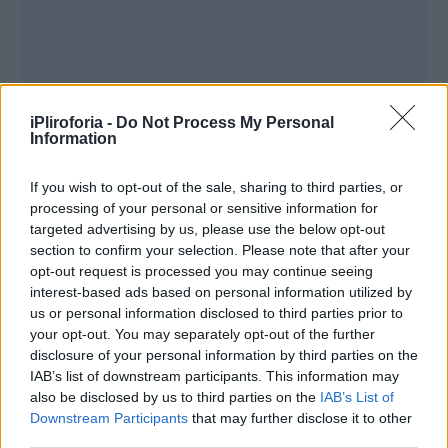
iPliroforia -
Do Not Process My Personal
Information
If you wish to opt-out of the sale, sharing to third parties, or
processing of your personal or sensitive information for
«Μηχανή γκολ» τον χαρακτήρισαν οι Τούρκοι
targeted advertising by us, please use the below opt-out
section to confirm your selection. Please note that after your
opt-out request is processed you may continue seeing
Συνεντεύξεις 18/11/2025
interest-based ads based on personal information utilized by
us or personal information disclosed to third parties prior to
Δήμητρα Δερζέκου: «Λέω τη δική μου
your opt-out. You may separately opt-out of the further
αλήθεια»
disclosure of your personal information by third parties on the
IAB’s list of downstream participants. This information may
also be disclosed by us to third parties on the
IAB’s List of
Downstream Participants
that may further disclose it to other
third parties.