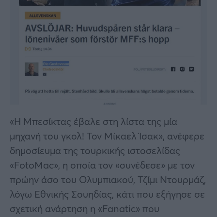
«Η Μπεσίκτας έβαλε στη λίστα της μία
μηχανή του γκολ! Τον Μίκαελ Ίσακ», ανέφερε
δημοσίευμα της τουρκικής ιστοσελίδας
«FotoMac», η οποία τον «συνέδεσε» με τον
πρώην άσο του Ολυμπιακού, Τζίμι Ντουρμάζ,
λόγω Εθνικής Σουηδίας, κάτι που εξήγησε σε
σχετική ανάρτηση η «Fanatic» που