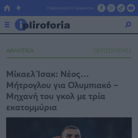
Παρασκευή 07 Αυγούστου
Ελλάδα
ΑΘΛΗΤΙΚΑ
ΠΕΡΙΣΣΟΤΕΡΕΣ
Οικονομία
Πολιτική
Μίκαελ Ίσακ: Νέος…
Μήτρογλου για Ολυμπιακό –
Τράπεζες
Μηχανή του γκολ με τρία
Επιδοτήσεις
Κόσμος
εκατομμύρια
Lifestyle
ΕΣΠΑ
Αθλητικά