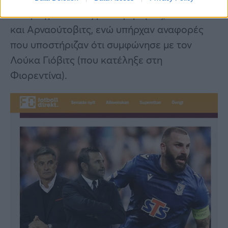
διαπραγματεύσεις με Σεφέροβιτς, Μουλέκα
και Αρναούτοβιτς, ενώ υπήρχαν αναφορές
που υποστήριζαν ότι συμφώνησε με τον
Λούκα Γιόβιτς (που κατέληξε στη
Φιορεντίνα).