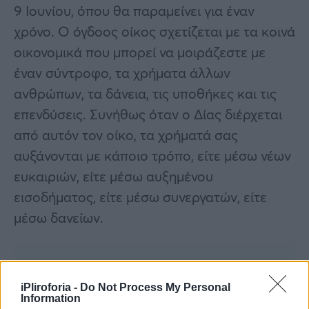
9 Ιουνίου, όπου θα παραμείνει για έναν
χρόνο. Ο όγδοος οίκος σχετίζεται με τα κοινά
οικονομικά που μπορεί να μοιράζεστε με
έναν σύντροφο, τα χρήματα άλλων
ανθρώπων, τα δάνεια, τις υποθήκες και τις
επενδύσεις. Συνήθως όταν ο Δίας διέρχεται
από αυτόν τον οίκο, τα χρήματά σας
αυξάνονται με κάποιο τρόπο, είτε μέσω νέων
ευκαιριών, είτε μέσω αυξημένου
εισοδήματος, είτε μέσω συνεργατών, είτε
μέσω δανείων.
iPliroforia -
Do Not Process My Personal
Information