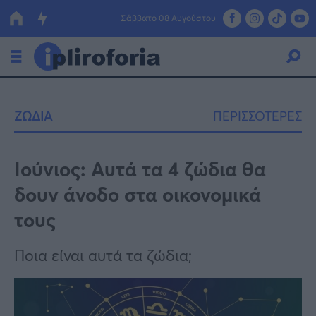
Σάββατο 08 Αυγούστου
Ελλάδα
ΖΩΔΙΑ
ΠΕΡΙΣΣΟΤΕΡΕΣ
Οικονομία
Πολιτική
Ιούνιος: Αυτά τα 4 ζώδια θα
δουν άνοδο στα οικονομικά
Τράπεζες
τους
Επιδοτήσεις
Κόσμος
Ποια είναι αυτά τα ζώδια;
Lifestyle
ΕΣΠΑ
Αθλητικά