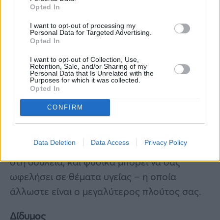
Opted In
I want to opt-out of processing my
Personal Data for Targeted Advertising.
Opted In
Η Αφροδίτη από τον Ταύρο θα διέλθει από
τον έκτο οίκο σας της εργασίας και της
I want to opt-out of Collection, Use,
Retention, Sale, and/or Sharing of my
υγείας αυτό το μήνα. Αν και η Αφροδίτη δεν
Personal Data that Is Unrelated with the
Purposes for which it was collected.
έχει την επεκτατική δύναμη του Δία, μπορεί
Opted In
να είναι αρκετά αποδοτική στα
CONFIRM
αποτελέσματά της. Αυτό μπορεί να σας
ωφελήσει όσον αφορά την εργασία και την
Data Deletion
Data Access
Privacy Policy
αντιμετώπιση των άλλων συναδέλφων σας
στη δουλειά, και φυσικά μπορεί να σας
ωφελήσει σε θέματα υγείας – η οποία
άλλωστε είναι ο μεγαλύτερος πλούτος σας.
Δίδυμος